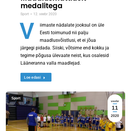
medalitega
Sport
12. veebr 2020
V
iimaste nädalate jooksul on üle
Eesti toimunud nii palju
maadlusvõistlusi, et ei jõua
järgegi pidada. Siiski, võtsime end kokku ja
tegime põgusa ülevaate neist, kus osalesid
Lääneranna valla maadlejad.
Loe edasi
Sport
veebr
11
2020