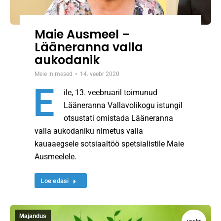
Maie Ausmeel –
Lääneranna valla
aukodanik
Meie inimesed
14. veebr 2020
E
ile, 13. veebruaril toimunud
Lääneranna Vallavolikogu istungil
otsustati omistada Lääneranna
valla aukodaniku nimetus valla
kauaaegsele sotsiaaltöö spetsialistile Maie
Ausmeelele.
Loe edasi
Majandus
veebr