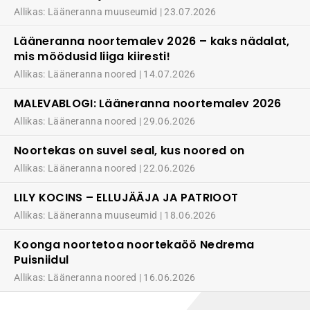
Allikas: Lääneranna muuseumid
23.07.2026
Lääneranna noortemalev 2026 – kaks nädalat,
mis möödusid liiga kiiresti!
Allikas: Lääneranna noored
14.07.2026
MALEVABLOGI: Lääneranna noortemalev 2026
Allikas: Lääneranna noored
29.06.2026
Noortekas on suvel seal, kus noored on
Allikas: Lääneranna noored
22.06.2026
LILY KOCINS – ELLUJÄÄJA JA PATRIOOT
Allikas: Lääneranna muuseumid
18.06.2026
Koonga noortetoa noortekaöö Nedrema
Puisniidul
Allikas: Lääneranna noored
16.06.2026