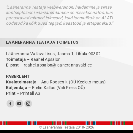
"Lääneranna Teataja veebiversiooni haldamine ja siinse
kontseptsiooni edasiarendamine on meeskonnatöö, kus
panustavad mitmed inimesed, kuid loomulikult on ALATI
oodatud ka kõik uued tegijad, kaastööd ja ettepanekud."
LÄÄNERANNA TEATAJA TOIMETUS
Lääneranna Vallavalitsus, Jaama 1, Lihula 90302
Toimetaja
– Raahel Apsalon
E-post
– raahel.apsalon@laanerannavald.ee
PABERLEHT
Keeletoimetaja
– Anu Rooseniit (OÜ Keeletoimetus)
Küljendaja
– Erelin Kallas (Vali Press OÜ)
Print
– Printall AS
Find us on:
Facebook
YouTube
Instagram
page
page
page
opens
opens
opens
© Lääneranna Teataja 2018-
2026
in
in
in