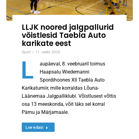
LLJK noored jalgpallurid
võistlesid Taebla Auto
karikate eest
Sport
11. veebr 2020
L
aupäeval, 8. veebruaril toimus
Haapsalu Wiedemanni
Spordihoones XII Taebla Auto
Karikaturniir, mille korraldas Lõuna-
Läänemaa Jalgpalliklubi. Võistlusest võttis
osa 13 meeskonda, võit läks sel korral
Pärnu ja Märjamaale.
Loe edasi