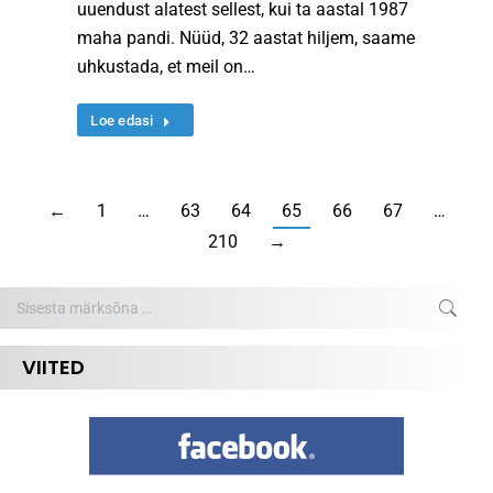
uuendust alatest sellest, kui ta aastal 1987
maha pandi. Nüüd, 32 aastat hiljem, saame
uhkustada, et meil on…
Loe edasi
←
1
…
63
64
65
66
67
…
210
→
Search:
VIITED