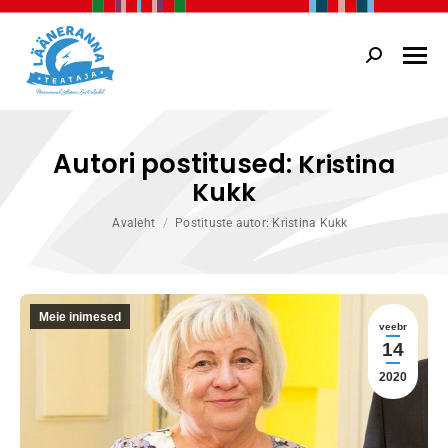
Search:
Autori postitused:
Kristina
Kukk
You are here:
Avaleht
Postituste autor: Kristina Kukk
Meie inimesed
veebr
14
2020