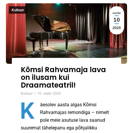
Kultuur
veebr
10
2020
Kõmsi Rahvamaja lava
on ilusam kui
Draamateatril!
Kultuur
10. veebr 2020
K
äesolev aasta algas Kõmsi
Rahvamajas remondiga – nimelt
pole meie asutuse lava saanud
suuremat tähelepanu ega põhjalikku