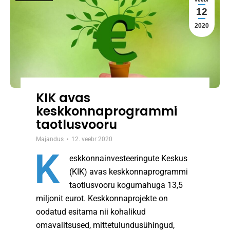
12
2020
KIK avas
keskkonnaprogrammi
taotlusvooru
Majandus
12. veebr 2020
K
eskkonnainvesteeringute Keskus
(KIK) avas keskkonnaprogrammi
taotlusvooru kogumahuga 13,5
miljonit eurot. Keskkonnaprojekte on
oodatud esitama nii kohalikud
omavalitsused, mittetulundusühingud,