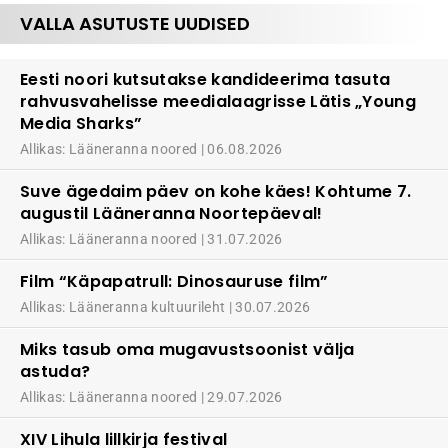
VALLA ASUTUSTE UUDISED
Eesti noori kutsutakse kandideerima tasuta
rahvusvahelisse meedialaagrisse Lätis „Young
Media Sharks”
Allikas: Lääneranna noored
06.08.2026
Suve ägedaim päev on kohe käes! Kohtume 7.
augustil Lääneranna Noortepäeval!
Allikas: Lääneranna noored
31.07.2026
Film “Käpapatrull: Dinosauruse film”
Allikas: Lääneranna kultuurileht
30.07.2026
Miks tasub oma mugavustsoonist välja
astuda?
Allikas: Lääneranna noored
29.07.2026
XIV Lihula lillkirja festival