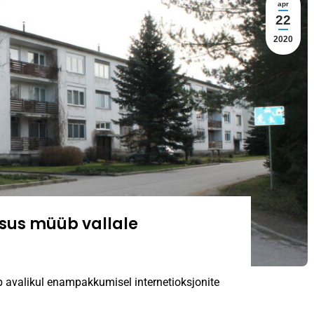
apr
22
2020
sus müüb vallale
 avalikul enampakkumisel internetioksjonite