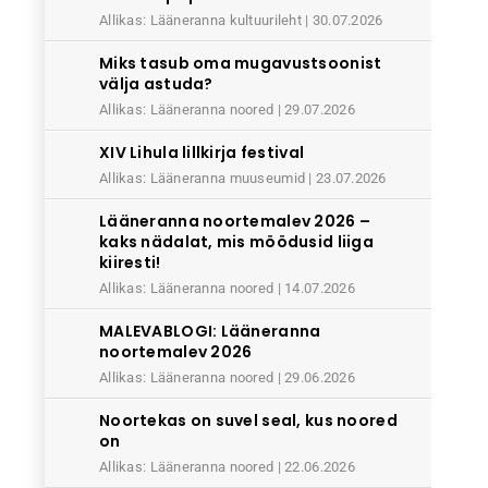
Allikas: Lääneranna kultuurileht
30.07.2026
Miks tasub oma mugavustsoonist
välja astuda?
Allikas: Lääneranna noored
29.07.2026
XIV Lihula lillkirja festival
Allikas: Lääneranna muuseumid
23.07.2026
Lääneranna noortemalev 2026 –
kaks nädalat, mis möödusid liiga
kiiresti!
Allikas: Lääneranna noored
14.07.2026
MALEVABLOGI: Lääneranna
noortemalev 2026
Allikas: Lääneranna noored
29.06.2026
Noortekas on suvel seal, kus noored
on
Allikas: Lääneranna noored
22.06.2026