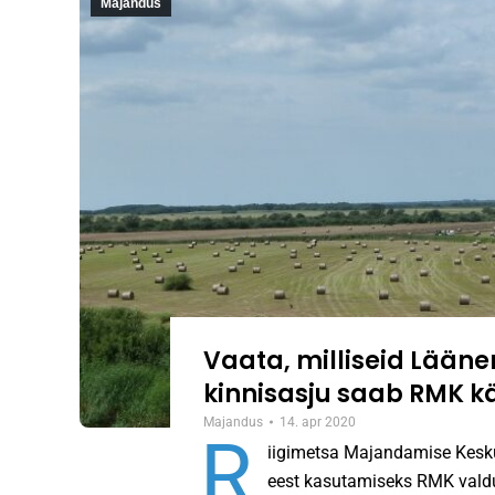
Majandus
Vaata, milliseid Lään
kinnisasju saab RMK kä
Majandus
14. apr 2020
R
iigimetsa Majandamise Kesk
eest kasutamiseks RMK valdu