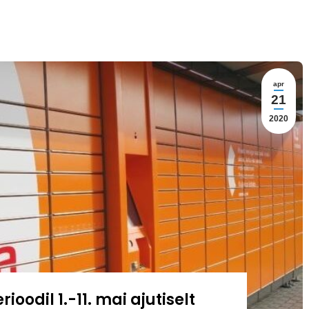
apr
21
2020
ioodil 1.-11. mai ajutiselt