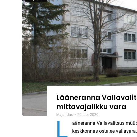
Lääneranna Vallavalit
mittavajalikku vara
Majandus
22. apr 2020
L
ääneranna Vallavalitsus müüb
keskkonnas osta.ee vallavara.