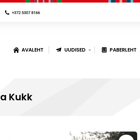
+372 5307 8166
AVALEHT
UUDISED
PABERLEHT
na Kukk
You are here