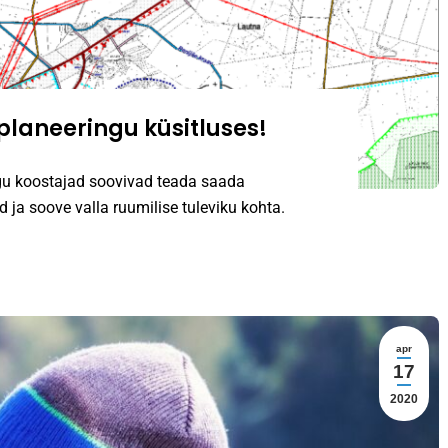
laneeringu küsitluses!
gu koostajad soovivad teada saada
 ja soove valla ruumilise tuleviku kohta.
apr
17
2020