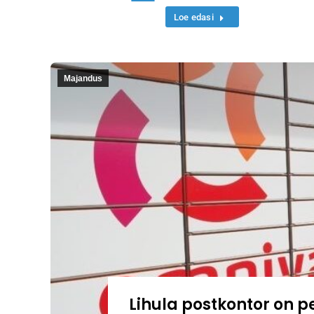
Loe edasi
Majandus
Lihula postkontor on per