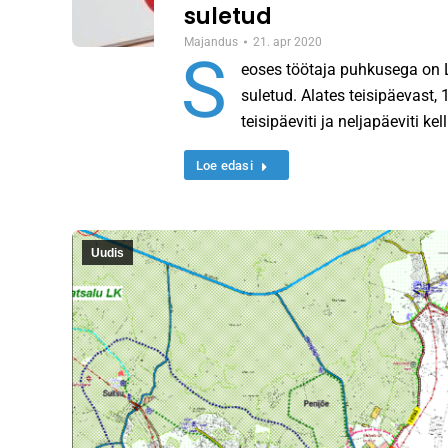
suletud
Majandus
21. apr 2020
S
eoses töötaja puhkusega on Li
suletud. Alates teisipäevast, 
teisipäeviti ja neljapäeviti ke
Loe edasi
Uudis