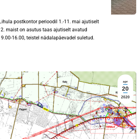
hula postkontor perioodil 1.-11. mai ajutiselt
12. maist on asutus taas ajutiselt avatud
ll 9.00-16.00, teistel nädalapäevadel suletud.
apr
20
2020