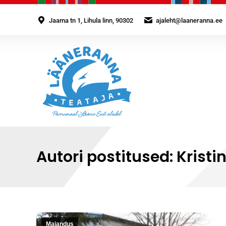
Jaama tn 1, Lihula linn, 90302
ajaleht@laaneranna.ee
Autori postitused:
Kristi
Majandus