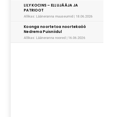
LILY KOCINS – ELLUJÄÄJA JA
PATRIOOT
Allikas: Lääneranna muuseumid
18.06.2026
Koonga noortetoa noortekaöö
Nedrema Puisniidul
Allikas: Lääneranna noored
16.06.2026