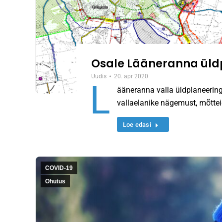
Osale Lääneranna üldp
Uudis
20. apr 2020
L
ääneranna valla üldplaneerin
vallaelanike nägemust, mõtteid
Loe edasi
COVID-19
Ohutus