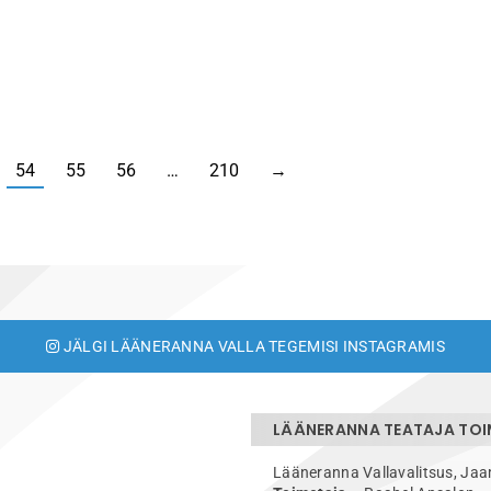
54
55
56
…
210
→
JÄLGI LÄÄNERANNA VALLA TEGEMISI INSTAGRAMIS
LÄÄNERANNA TEATAJA TO
Lääneranna Vallavalitsus, Jaa