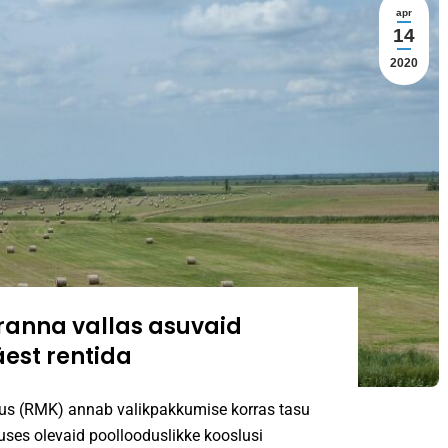
apr
14
2020
eranna vallas asuvaid
est rentida
us (RMK) annab valikpakkumise korras tasu
ses olevaid poollooduslikke kooslusi