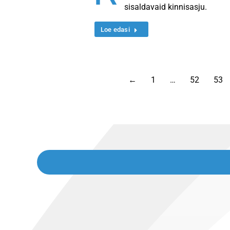
sisaldavaid kinnisasju.
Loe edasi
←
1
…
52
53