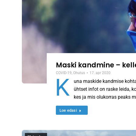
Maski kandmine – kelle
COVID-19
,
Ohutus
17. apr 2020
K
una maskide kandmise kohta 
ühtset infot on raske leida, k
kes ja mis olukorras peaks 
Loe edasi