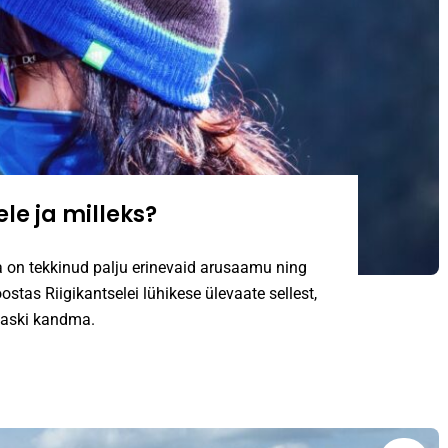
le ja milleks?
on tekkinud palju erinevaid arusaamu ning
oostas Riigikantselei lühikese ülevaate sellest,
maski kandma.