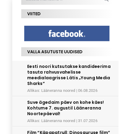
VIITED
VALLA ASUTUSTE UUDISED
Eesti noori kutsutakse kandideerima
tasuta rahvusvahelisse
meedialaagrisse Lätis „Young Media
Sharks”
Allikas: Lääneranna noored
06.08.2026
Suve ägedaim päev on kohe käes!
Kohtume 7. augustil Lääneranna
Noortepäeval!
Allikas: Lääneranna noored
31.07.2026
Film “Käpapatrull: Dinosauruse film”