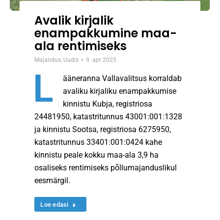
Avalik kirjalik
enampakkumine maa-
ala rentimiseks
Majandus
,
Uudis
9. apr 2025
L
ääneranna Vallavalitsus korraldab
avaliku kirjaliku enampakkumise
kinnistu Kubja, registriosa
24481950, katastritunnus 43001:001:1328
ja kinnistu Sootsa, registriosa 6275950,
katastritunnus 33401:001:0424 kahe
kinnistu peale kokku maa-ala 3,9 ha
osaliseks rentimiseks põllumajanduslikul
eesmärgil.
Loe edasi