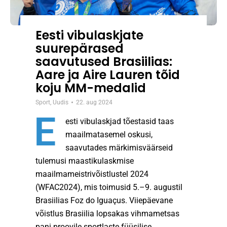
Eesti vibulaskjate
suurepärased
saavutused Brasiilias:
Aare ja Aire Lauren tõid
koju MM-medalid
Sport
,
Uudis
22. aug 2024
E
esti vibulaskjad tõestasid taas
maailmatasemel oskusi,
saavutades märkimisväärseid
tulemusi maastikulaskmise
maailmameistrivõistlustel 2024
(WFAC2024), mis toimusid 5.–9. augustil
Brasiilias Foz do Iguaçus. Viiepäevane
võistlus Brasiilia lopsakas vihmametsas
pani proovile sportlaste füüsilise