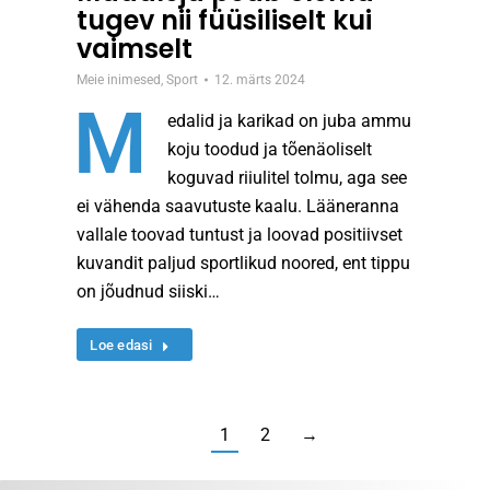
tugev nii füüsiliselt kui
vaimselt
Meie inimesed
,
Sport
12. märts 2024
M
edalid ja karikad on juba ammu
koju toodud ja tõenäoliselt
koguvad riiulitel tolmu, aga see
ei vähenda saavutuste kaalu. Lääneranna
vallale toovad tuntust ja loovad positiivset
kuvandit paljud sportlikud noored, ent tippu
on jõudnud siiski…
Loe edasi
1
2
→
Search: