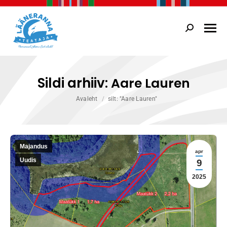
Search:
Sildi arhiiv:
Aare Lauren
You are here:
Avaleht
silt: "Aare Lauren"
Majandus
apr
Uudis
9
2025