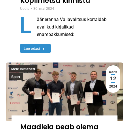
Koplimetsa kinnistu
Uudis
30. mai 2024
L
ääneranna Vallavalitsus korraldab
avalikud kirjalikud
enampakkumised:
Loe edasi
Meie inimesed
märts
Sport
12
2024
Maadleja peab olema