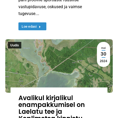
vastupidavuse, oskused ja vaimse
tugevuse.…
Loe edasi
Uudis
mai
30
2024
Avalikul kirjalikul
enampakkumisel on
Laelatu tee ja