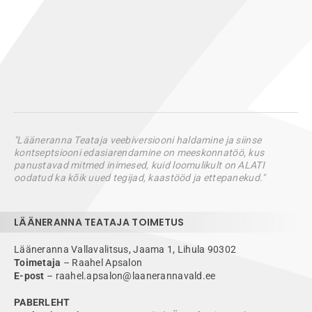
"Lääneranna Teataja veebiversiooni haldamine ja siinse
kontseptsiooni edasiarendamine on meeskonnatöö, kus
panustavad mitmed inimesed, kuid loomulikult on ALATI
oodatud ka kõik uued tegijad, kaastööd ja ettepanekud."
LÄÄNERANNA TEATAJA TOIMETUS
Lääneranna Vallavalitsus, Jaama 1, Lihula 90302
Toimetaja
– Raahel Apsalon
E-post
– raahel.apsalon@laanerannavald.ee
PABERLEHT