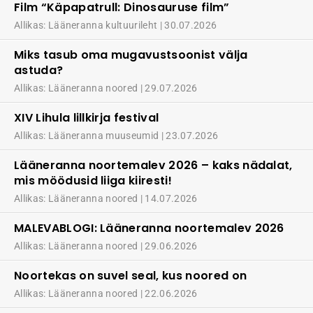
Film “Käpapatrull: Dinosauruse film”
Allikas: Lääneranna kultuurileht
30.07.2026
Miks tasub oma mugavustsoonist välja
astuda?
Allikas: Lääneranna noored
29.07.2026
XIV Lihula lillkirja festival
Allikas: Lääneranna muuseumid
23.07.2026
Lääneranna noortemalev 2026 – kaks nädalat,
mis möödusid liiga kiiresti!
Allikas: Lääneranna noored
14.07.2026
MALEVABLOGI: Lääneranna noortemalev 2026
Allikas: Lääneranna noored
29.06.2026
Noortekas on suvel seal, kus noored on
Allikas: Lääneranna noored
22.06.2026