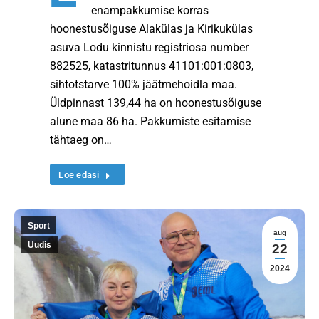
enampakkumise korras
hoonestusõiguse Alakülas ja Kirikukülas
asuva Lodu kinnistu registriosa number
882525, katastritunnus 41101:001:0803,
sihtotstarve 100% jäätmehoidla maa.
Üldpinnast 139,44 ha on hoonestusõiguse
alune maa 86 ha. Pakkumiste esitamise
tähtaeg on…
Loe edasi
Sport
aug
Uudis
22
2024