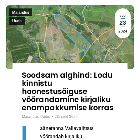
Majandus
sept
Uudis
23
2024
Soodsam alghind: Lodu
kinnistu
hoonestusõiguse
võõrandamine kirjaliku
enampakkumise korras
Majandus
,
Uudis
23. sept 2024
L
ääneranna Vallavalitsus
võõrandab kirjaliku