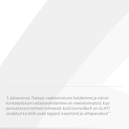
"Lääneranna Teataja veebiversiooni haldamine ja siinse
kontseptsiooni edasiarendamine on meeskonnatöö, kus
panustavad mitmed inimesed, kuid loomulikult on ALATI
oodatud ka kõik uued tegijad, kaastööd ja ettepanekud."