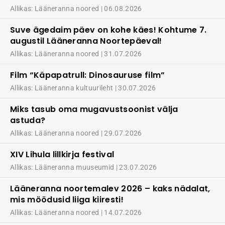
Allikas: Lääneranna noored
06.08.2026
Suve ägedaim päev on kohe käes! Kohtume 7.
augustil Lääneranna Noortepäeval!
Allikas: Lääneranna noored
31.07.2026
Film “Käpapatrull: Dinosauruse film”
Allikas: Lääneranna kultuurileht
30.07.2026
Miks tasub oma mugavustsoonist välja
astuda?
Allikas: Lääneranna noored
29.07.2026
XIV Lihula lillkirja festival
Allikas: Lääneranna muuseumid
23.07.2026
Lääneranna noortemalev 2026 – kaks nädalat,
mis möödusid liiga kiiresti!
Allikas: Lääneranna noored
14.07.2026