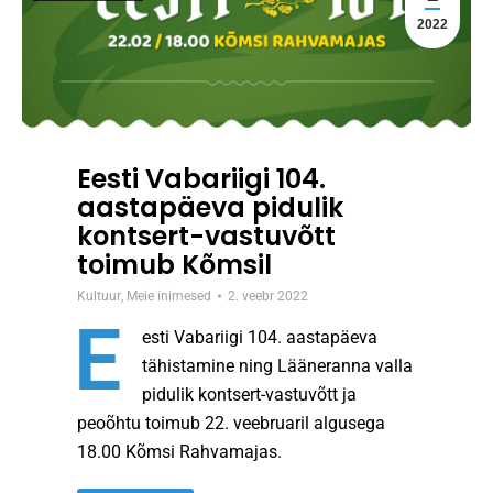
2022
Eesti Vabariigi 104.
aastapäeva pidulik
kontsert-vastuvõtt
toimub Kõmsil
Kultuur
,
Meie inimesed
2. veebr 2022
E
esti Vabariigi 104. aastapäeva
tähistamine ning Lääneranna valla
pidulik kontsert-vastuvõtt ja
peoõhtu toimub 22. veebruaril algusega
18.00 Kõmsi Rahvamajas.