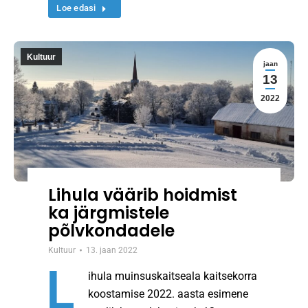
Loe edasi
Kultuur
jaan
13
2022
Lihula väärib hoidmist
ka järgmistele
põlvkondadele
Kultuur
13. jaan 2022
L
ihula muinsuskaitseala kaitsekorra
koostamise 2022. aasta esimene