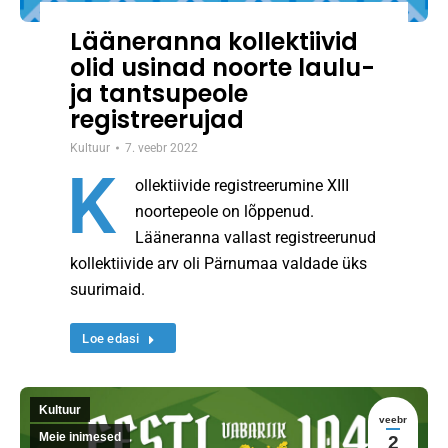
Lääneranna kollektiivid
olid usinad noorte laulu-
ja tantsupeole
registreerujad
Kultuur
7. veebr 2022
K
ollektiivide registreerumine XIII
noortepeole on lõppenud.
Lääneranna vallast registreerunud
kollektiivide arv oli Pärnumaa valdade üks
suurimaid.
Loe edasi
Kultuur
veebr
Meie inimesed
2