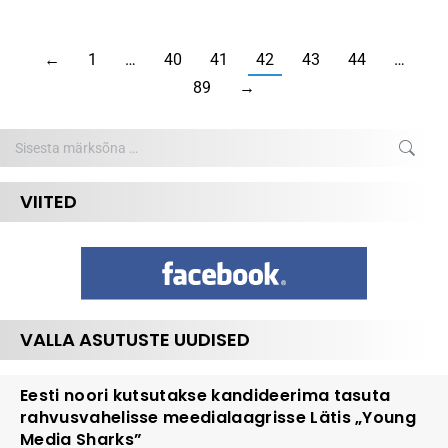
←
1
…
40
41
42
43
44
…
89
→
Search:
VIITED
VALLA ASUTUSTE UUDISED
Eesti noori kutsutakse kandideerima tasuta
rahvusvahelisse meedialaagrisse Lätis „Young
Media Sharks”