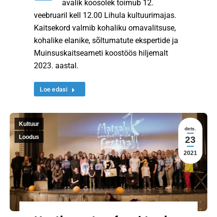
avalik koosolek toimub 12.
veebruaril kell 12.00 Lihula kultuurimajas.
Kaitsekord valmib kohaliku omavalitsuse,
kohalike elanike, sõltumatute ekspertide ja
Muinsuskaitseameti koostöös hiljemalt
2023. aastal.
Loe edasi
Kultuur
dets.
Loodus
23
2021