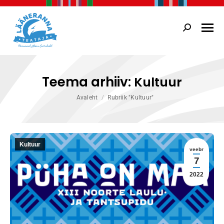
Search:
Teema arhiiv:
Kultuur
You are here:
Avaleht
Rubriik "Kultuur"
Kultuur
veebr
7
2022