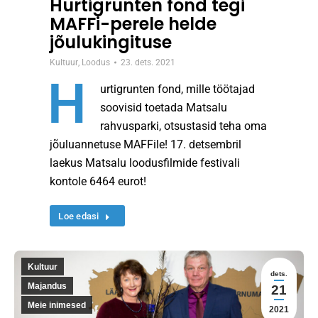
Hurtigrunten fond tegi
MAFFi-perele helde
jõulukingituse
Kultuur
,
Loodus
23. dets. 2021
H
urtigrunten fond, mille töötajad
soovisid toetada Matsalu
rahvusparki, otsustasid teha oma
jõuluannetuse MAFFile! 17. detsembril
laekus Matsalu loodusfilmide festivali
kontole 6464 eurot!
Loe edasi
Kultuur
dets.
Majandus
21
Meie inimesed
2021