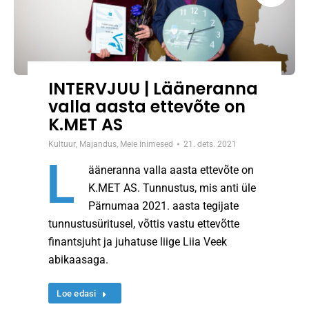
INTERVJUU | Lääneranna
valla aasta ettevõte on
K.MET AS
Kultuur
,
Majandus
,
Meie inimesed
21. dets. 2021
L
ääneranna valla aasta ettevõte on
K.MET AS. Tunnustus, mis anti üle
Pärnumaa 2021. aasta tegijate
tunnustusüritusel, võttis vastu ettevõtte
finantsjuht ja juhatuse liige Liia Veek
abikaasaga.
Loe edasi