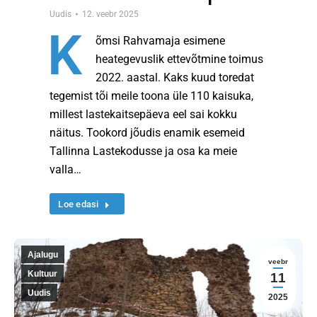
Uudis
12. veebr 2025
K
õmsi Rahvamaja esimene
heategevuslik ettevõtmine toimus
2022. aastal. Kaks kuud toredat
tegemist tõi meile toona üle 110 kaisuka,
millest lastekaitsepäeva eel sai kokku
näitus. Tookord jõudis enamik esemeid
Tallinna Lastekodusse ja osa ka meie
valla…
Loe edasi
Ajalugu
veebr
Kultuur
11
Uudis
2025