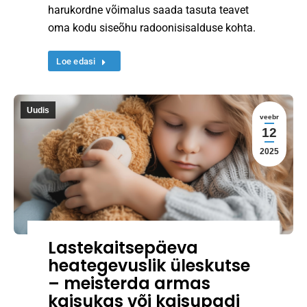
harukordne võimalus saada tasuta teavet
oma kodu siseõhu radoonisisalduse kohta.
Loe edasi
Uudis
veebr
12
2025
Lastekaitsepäeva
heategevuslik üleskutse
– meisterda armas
kaisukas või kaisupadi