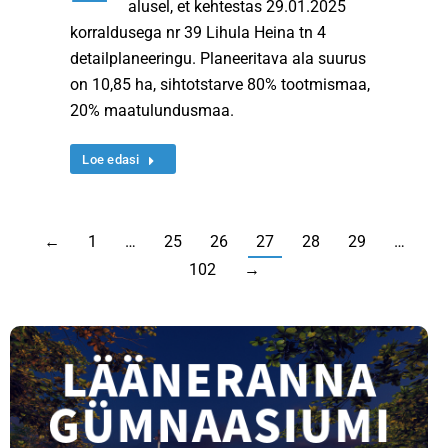
alusel, et kehtestas 29.01.2025
korraldusega nr 39 Lihula Heina tn 4
detailplaneeringu. Planeeritava ala suurus
on 10,85 ha, sihtotstarve 80% tootmismaa,
20% maatulundusmaa.
Loe edasi
←
1
…
25
26
27
28
29
…
102
→