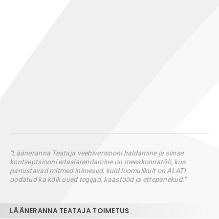
"Lääneranna Teataja veebiversiooni haldamine ja siinse
kontseptsiooni edasiarendamine on meeskonnatöö, kus
panustavad mitmed inimesed, kuid loomulikult on ALATI
oodatud ka kõik uued tegijad, kaastööd ja ettepanekud."
LÄÄNERANNA TEATAJA TOIMETUS