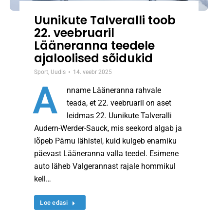
Uunikute Talveralli toob
22. veebruaril
Lääneranna teedele
ajaloolised sõidukid
Sport
,
Uudis
14. veebr 2025
A
nname Lääneranna rahvale
teada, et 22. veebruaril on aset
leidmas 22. Uunikute Talveralli
Audern-Werder-Sauck, mis seekord algab ja
lõpeb Pärnu lähistel, kuid kulgeb enamiku
päevast Lääneranna valla teedel. Esimene
auto läheb Valgerannast rajale hommikul
kell…
Loe edasi