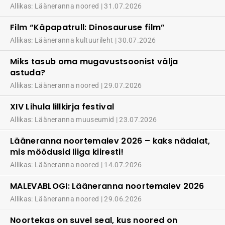
Allikas: Lääneranna noored
31.07.2026
Film “Käpapatrull: Dinosauruse film”
Allikas: Lääneranna kultuurileht
30.07.2026
Miks tasub oma mugavustsoonist välja
astuda?
Allikas: Lääneranna noored
29.07.2026
XIV Lihula lillkirja festival
Allikas: Lääneranna muuseumid
23.07.2026
Lääneranna noortemalev 2026 – kaks nädalat,
mis möödusid liiga kiiresti!
Allikas: Lääneranna noored
14.07.2026
MALEVABLOGI: Lääneranna noortemalev 2026
Allikas: Lääneranna noored
29.06.2026
Noortekas on suvel seal, kus noored on