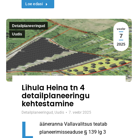
Loe edasi
Detailplaneeringud
veebr
Uudis
7
2025
Lihula Heina tn 4
detailplaneeringu
kehtestamine
Detailplaneeringud
,
Uudis
7. veebr 2025
L
ääneranna Vallavalitsus teatab
planeerimisseaduse § 139 lg 3