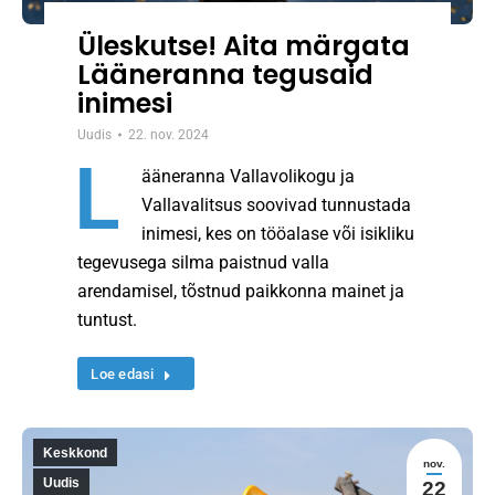
Üleskutse! Aita märgata
Lääneranna tegusaid
inimesi
Uudis
22. nov. 2024
L
ääneranna Vallavolikogu ja
Vallavalitsus soovivad tunnustada
inimesi, kes on tööalase või isikliku
tegevusega silma paistnud valla
arendamisel, tõstnud paikkonna mainet ja
tuntust.
Loe edasi
Keskkond
nov.
Uudis
22