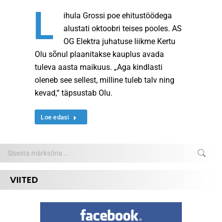
L
ihula Grossi poe ehitustöödega
alustati oktoobri teises pooles. AS
OG Elektra juhatuse liikme Kertu
Olu sõnul plaanitakse kauplus avada
tuleva aasta maikuus. „Aga kindlasti
oleneb see sellest, milline tuleb talv ning
kevad,“ täpsustab Olu.
Loe edasi
Search:
VIITED