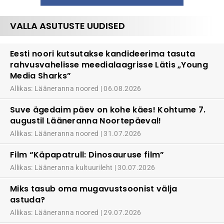
VALLA ASUTUSTE UUDISED
Eesti noori kutsutakse kandideerima tasuta
rahvusvahelisse meedialaagrisse Lätis „Young
Media Sharks”
Allikas: Lääneranna noored
06.08.2026
Suve ägedaim päev on kohe käes! Kohtume 7.
augustil Lääneranna Noortepäeval!
Allikas: Lääneranna noored
31.07.2026
Film “Käpapatrull: Dinosauruse film”
Allikas: Lääneranna kultuurileht
30.07.2026
Miks tasub oma mugavustsoonist välja
astuda?
Allikas: Lääneranna noored
29.07.2026