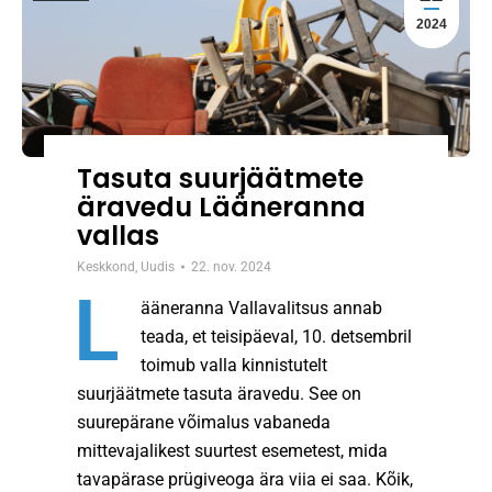
2024
Tasuta suurjäätmete
äravedu Lääneranna
vallas
Keskkond
,
Uudis
22. nov. 2024
L
ääneranna Vallavalitsus annab
teada, et teisipäeval, 10. detsembril
toimub valla kinnistutelt
suurjäätmete tasuta äravedu. See on
suurepärane võimalus vabaneda
mittevajalikest suurtest esemetest, mida
tavapärase prügiveoga ära viia ei saa. Kõik,