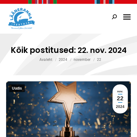
Search:
Kõik postitused:
22. nov. 2024
You are here:
Avaleht
2024
november
22
Uudis
nov.
22
2024