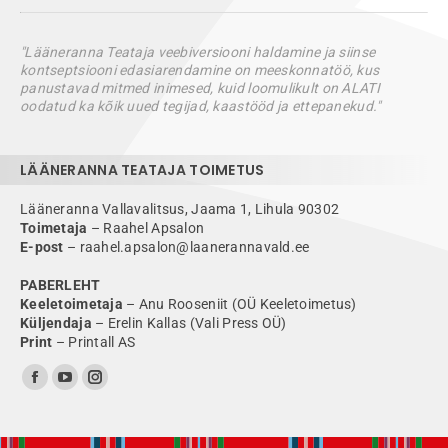
"Lääneranna Teataja veebiversiooni haldamine ja siinse
kontseptsiooni edasiarendamine on meeskonnatöö, kus
panustavad mitmed inimesed, kuid loomulikult on ALATI
oodatud ka kõik uued tegijad, kaastööd ja ettepanekud."
LÄÄNERANNA TEATAJA TOIMETUS
Lääneranna Vallavalitsus, Jaama 1, Lihula 90302
Toimetaja
– Raahel Apsalon
E-post
– raahel.apsalon@laanerannavald.ee
PABERLEHT
Keeletoimetaja
– Anu Rooseniit (OÜ Keeletoimetus)
Küljendaja
– Erelin Kallas (Vali Press OÜ)
Print
– Printall AS
Find us on:
Facebook
YouTube
Instagram
page
page
page
opens
opens
opens