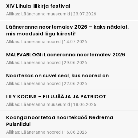
XIV Lihula lillkirja festival
Allikas: Lääneranna muuseumid
23.07.2026
Lääneranna noortemalev 2026 – kaks nädalat,
mis möödusid liiga kiiresti!
Allikas: Lääneranna noored
14.07.2026
MALEVABLOGI: Lääneranna noortemalev 2026
Allikas: Lääneranna noored
29.06.2026
Noortekas on suvel seal, kus noored on
Allikas: Lääneranna noored
22.06.2026
LILY KOCINS – ELLUJÄÄJA JA PATRIOOT
Allikas: Lääneranna muuseumid
18.06.2026
Koonga noortetoa noortekaöö Nedrema
Puisniidul
Allikas: Lääneranna noored
16.06.2026