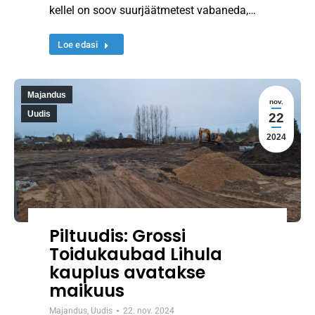
kellel on soov suurjäätmetest vabaneda,…
Loe edasi
Majandus
nov.
Uudis
22
2024
Piltuudis: Grossi
Toidukaubad Lihula
kauplus avatakse
maikuus
Majandus
,
Uudis
22. nov. 2024