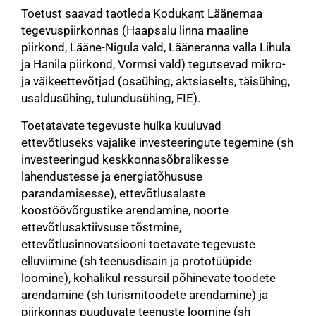
Toetust saavad taotleda Kodukant Läänemaa
tegevuspiirkonnas (Haapsalu linna maaline
piirkond, Lääne-Nigula vald, Lääneranna valla Lihula
ja Hanila piirkond, Vormsi vald) tegutsevad mikro-
ja väikeettevõtjad (osaühing, aktsiaselts, täisühing,
usaldusühing, tulundusühing, FIE).
Toetatavate tegevuste hulka kuuluvad
ettevõtluseks vajalike investeeringute tegemine (sh
investeeringud keskkonnasõbralikesse
lahendustesse ja energiatõhususe
parandamisesse), ettevõtlusalaste
koostöövõrgustike arendamine, noorte
ettevõtlusaktiivsuse tõstmine,
ettevõtlusinnovatsiooni toetavate tegevuste
elluviimine (sh teenusdisain ja prototüüpide
loomine), kohalikul ressursil põhinevate toodete
arendamine (sh turismitoodete arendamine) ja
piirkonnas puuduvate teenuste loomine (sh