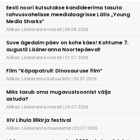
Eesti noori kutsutakse kandideerima tasuta
rahvusvahelisse meedialaagrisse Lätis „Young
Media Sharks”
Allikas: Lääneranna noored
06.08.2026
Suve ägedaim päev on kohe käes! Kohtume 7.
augustil Lääneranna Noortepäeval!
Allikas: Lääneranna noored
31.07.2026
Film “Käpapatrull: Dinosauruse film”
Allikas: Lääneranna kultuurileht
30.07.2026
Miks tasub oma mugavustsoonist välja
astuda?
Allikas: Lääneranna noored
29.07.2026
XIV Lihula lillkirja festival
Allikas: Lääneranna muuseumid
23.07.2026