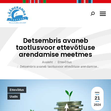
Search:
Detsembris avaneb
taotlusvoor ettevõtluse
arendamise meetmes
You are here:
Avaleht
Ettevõtlus
Detsembris avaneb taotlusvoor ettevõtluse arendamise…
Ettevõtlus
nov.
Uudis
21
2024