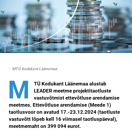
MTÜ Kodukant Läänemaa
M
TÜ Kodukant Läänemaa alustab
LEADER meetme projektitaotluste
vastuvõtmist ettevõtluse arendamise
meetmes. Ettevõtluse arendamise (Meede 1)
taotlusvoor on avatud 17.-23.12.2024 (taotluste
vastuvõtt lõpeb kell 16 viimasel taotluspäeval),
meetmemaht on 399 094 eurot.