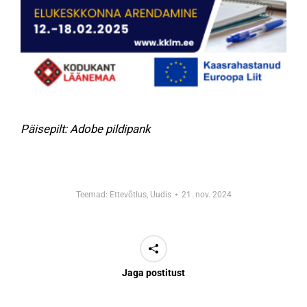
Päisepilt: Adobe pildipank
Teemad:
Ettevõtlus
,
Uudis
21. nov. 2024
Jaga postitust