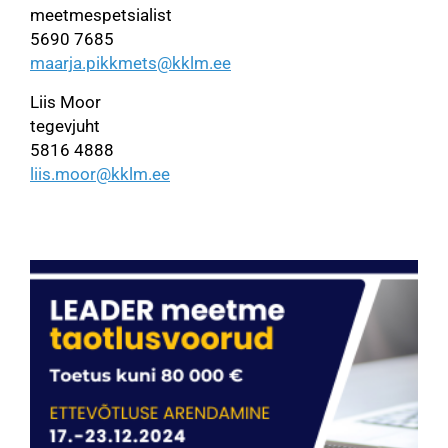
meetmespetsialist
5690 7685
maarja.pikkmets@kklm.ee
Liis Moor
tegevjuht
5816 4888
liis.moor@kklm.ee