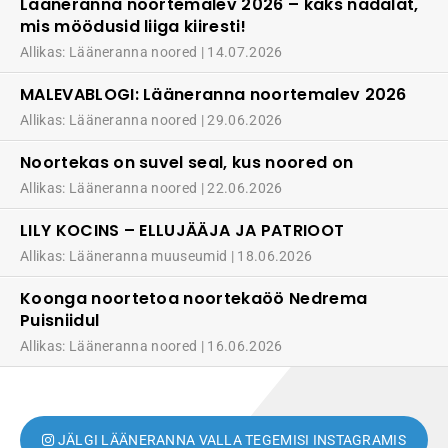
Lääneranna noortemalev 2026 – kaks nädalat,
mis möödusid liiga kiiresti!
Allikas: Lääneranna noored
14.07.2026
MALEVABLOGI: Lääneranna noortemalev 2026
Allikas: Lääneranna noored
29.06.2026
Noortekas on suvel seal, kus noored on
Allikas: Lääneranna noored
22.06.2026
LILY KOCINS – ELLUJÄÄJA JA PATRIOOT
Allikas: Lääneranna muuseumid
18.06.2026
Koonga noortetoa noortekaöö Nedrema
Puisniidul
Allikas: Lääneranna noored
16.06.2026
JÄLGI LÄÄNERANNA VALLA TEGEMISI INSTAGRAMIS