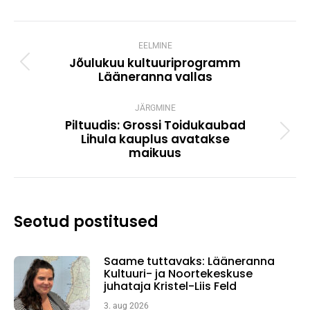
Post
navigation
EELMINE
Jõulukuu kultuuriprogramm
Previous
Lääneranna vallas
post:
JÄRGMINE
Piltuudis: Grossi Toidukaubad
Lihula kauplus avatakse
Next
maikuus
post:
Seotud postitused
Saame tuttavaks: Lääneranna
Kultuuri- ja Noortekeskuse
juhataja Kristel-Liis Feld
3. aug 2026