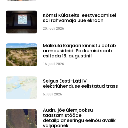
Kõmsi Külaseltsi eestvedamisel
sai rahvamaja uue ekraani
20. juuli 2026
Mäliküla Karjääri kinnistu ootab
arendusideid. Pakkumisi saab
esitada 16. augustini!
16. juuli 2026
Selgus Eesti-Läti IV
elektriühenduse eelistatud trass
6. juuli 2026
Audru jõe ülemjooksu
taastamistööde
detailplaneeringu eelnõu avalik
väljapanek