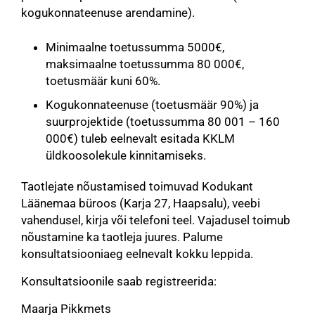
kogukonnateenuse arendamine).
Minimaalne toetussumma 5000€,
maksimaalne toetussumma 80 000€,
toetusmäär kuni 60%.
Kogukonnateenuse (toetusmäär 90%) ja
suurprojektide (toetussumma 80 001 – 160
000€) tuleb eelnevalt esitada KKLM
üldkoosolekule kinnitamiseks.
Taotlejate nõustamised toimuvad Kodukant
Läänemaa büroos (Karja 27, Haapsalu), veebi
vahendusel, kirja või telefoni teel. Vajadusel toimub
nõustamine ka taotleja juures. Palume
konsultatsiooniaeg eelnevalt kokku leppida.
Konsultatsioonile saab registreerida:
Maarja Pikkmets