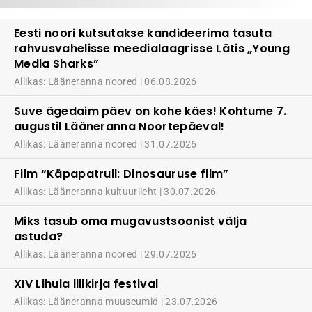
Eesti noori kutsutakse kandideerima tasuta
rahvusvahelisse meedialaagrisse Lätis „Young
Media Sharks”
Allikas: Lääneranna noored
06.08.2026
Suve ägedaim päev on kohe käes! Kohtume 7.
augustil Lääneranna Noortepäeval!
Allikas: Lääneranna noored
31.07.2026
Film “Käpapatrull: Dinosauruse film”
Allikas: Lääneranna kultuurileht
30.07.2026
Miks tasub oma mugavustsoonist välja
astuda?
Allikas: Lääneranna noored
29.07.2026
XIV Lihula lillkirja festival
Allikas: Lääneranna muuseumid
23.07.2026