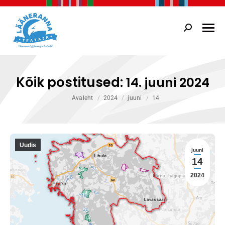
Search:
Kõik postitused:
14. juuni 2024
You are here:
Avaleht
2024
juuni
14
Uudis
juuni
14
2024