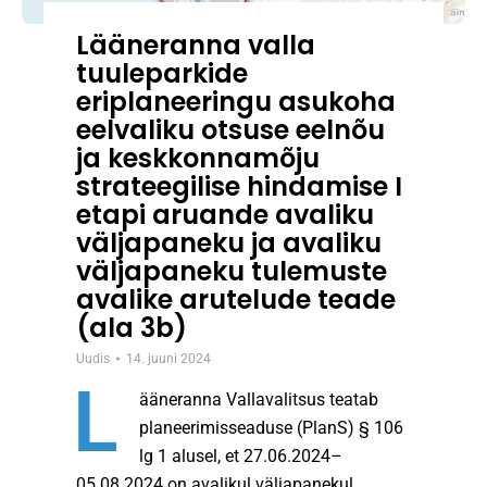
Lääneranna valla
tuuleparkide
eriplaneeringu asukoha
eelvaliku otsuse eelnõu
ja keskkonnamõju
strateegilise hindamise I
etapi aruande avaliku
väljapaneku ja avaliku
väljapaneku tulemuste
avalike arutelude teade
(ala 3b)
Uudis
14. juuni 2024
L
ääneranna Vallavalitsus teatab
planeerimisseaduse (PlanS) § 106
lg 1 alusel, et 27.06.2024–
05.08.2024 on avalikul väljapanekul