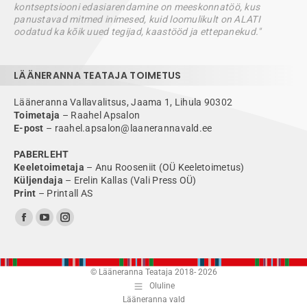
kontseptsiooni edasiarendamine on meeskonnatöö, kus
panustavad mitmed inimesed, kuid loomulikult on ALATI
oodatud ka kõik uued tegijad, kaastööd ja ettepanekud."
LÄÄNERANNA TEATAJA TOIMETUS
Lääneranna Vallavalitsus, Jaama 1, Lihula 90302
Toimetaja
– Raahel Apsalon
E-post
– raahel.apsalon@laanerannavald.ee
PABERLEHT
Keeletoimetaja
– Anu Rooseniit (OÜ Keeletoimetus)
Küljendaja
– Erelin Kallas (Vali Press OÜ)
Print
– Printall AS
Find us on:
Facebook
YouTube
Instagram
page
page
page
opens
opens
opens
© Lääneranna Teataja 2018-
2026
in
in
in
Oluline
new
new
new
Lääneranna vald