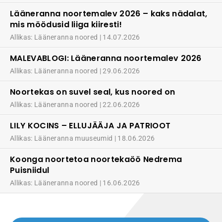
Lääneranna noortemalev 2026 – kaks nädalat,
mis möödusid liiga kiiresti!
Allikas: Lääneranna noored
14.07.2026
MALEVABLOGI: Lääneranna noortemalev 2026
Allikas: Lääneranna noored
29.06.2026
Noortekas on suvel seal, kus noored on
Allikas: Lääneranna noored
22.06.2026
LILY KOCINS – ELLUJÄÄJA JA PATRIOOT
Allikas: Lääneranna muuseumid
18.06.2026
Koonga noortetoa noortekaöö Nedrema
Puisniidul
Allikas: Lääneranna noored
16.06.2026