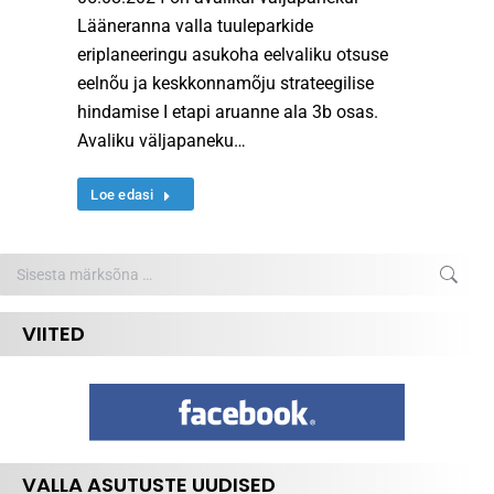
Lääneranna valla tuuleparkide
eriplaneeringu asukoha eelvaliku otsuse
eelnõu ja keskkonnamõju strateegilise
hindamise I etapi aruanne ala 3b osas.
Avaliku väljapaneku…
Loe edasi
Search:
VIITED
VALLA ASUTUSTE UUDISED