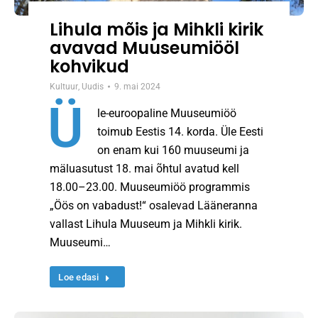
Lihula mõis ja Mihkli kirik
avavad Muuseumiööl
kohvikud
Kultuur
,
Uudis
9. mai 2024
Ü
le-euroopaline Muuseumiöö
toimub Eestis 14. korda. Üle Eesti
on enam kui 160 muuseumi ja
mäluasutust 18. mai õhtul avatud kell
18.00–23.00. Muuseumiöö programmis
„Öös on vabadust!“ osalevad Lääneranna
vallast Lihula Muuseum ja Mihkli kirik.
Muuseumi…
Loe edasi