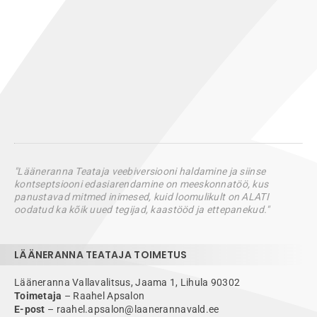
"Lääneranna Teataja veebiversiooni haldamine ja siinse
kontseptsiooni edasiarendamine on meeskonnatöö, kus
panustavad mitmed inimesed, kuid loomulikult on ALATI
oodatud ka kõik uued tegijad, kaastööd ja ettepanekud."
LÄÄNERANNA TEATAJA TOIMETUS
Lääneranna Vallavalitsus, Jaama 1, Lihula 90302
Toimetaja
– Raahel Apsalon
E-post
– raahel.apsalon@laanerannavald.ee