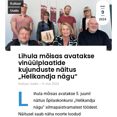
Kultuur
mai
Uudis
9
2024
Lihula mõisas avatakse
vinüülplaatide
kujunduste näitus
„Helikandja nägu“
Kultuur
,
Uudis
9. mai 2024
L
ihula mõisas avatakse 5. juunil
näitus õpilaskonkursi „Helikandja
nägu“ silmapaistvamatest töödest.
Näitusel saab näha noorte loodud