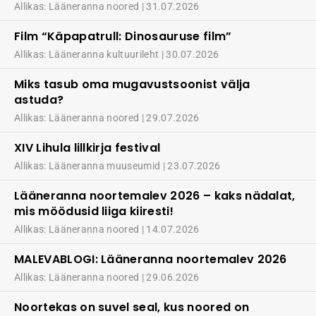
Allikas: Lääneranna noored
31.07.2026
Film “Käpapatrull: Dinosauruse film”
Allikas: Lääneranna kultuurileht
30.07.2026
Miks tasub oma mugavustsoonist välja
astuda?
Allikas: Lääneranna noored
29.07.2026
XIV Lihula lillkirja festival
Allikas: Lääneranna muuseumid
23.07.2026
Lääneranna noortemalev 2026 – kaks nädalat,
mis möödusid liiga kiiresti!
Allikas: Lääneranna noored
14.07.2026
MALEVABLOGI: Lääneranna noortemalev 2026
Allikas: Lääneranna noored
29.06.2026
Noortekas on suvel seal, kus noored on