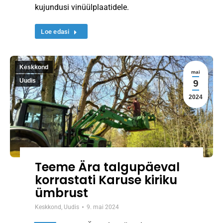
kujundusi vinüülplaatidele.
Loe edasi
Keskkond
mai
Uudis
9
2024
Teeme Ära talgupäeval
korrastati Karuse kiriku
ümbrust
Keskkond
,
Uudis
9. mai 2024