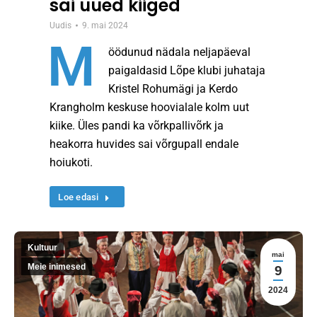
sai uued kiiged
Uudis
9. mai 2024
M
öödunud nädala neljapäeval
paigaldasid Lõpe klubi juhataja
Kristel Rohumägi ja Kerdo
Krangholm keskuse hoovialale kolm uut
kiike. Üles pandi ka võrkpallivõrk ja
heakorra huvides sai võrgupall endale
hoiukoti.
Loe edasi
Kultuur
mai
Meie inimesed
9
2024