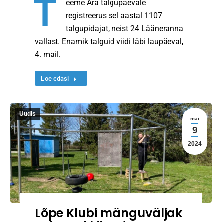
T
eeme Ära talgupäevale
registreerus sel aastal 1107
talgupidajat, neist 24 Lääneranna
vallast. Enamik talguid viidi läbi laupäeval,
4. mail.
Loe edasi
Uudis
mai
9
2024
Lõpe Klubi mänguväljak