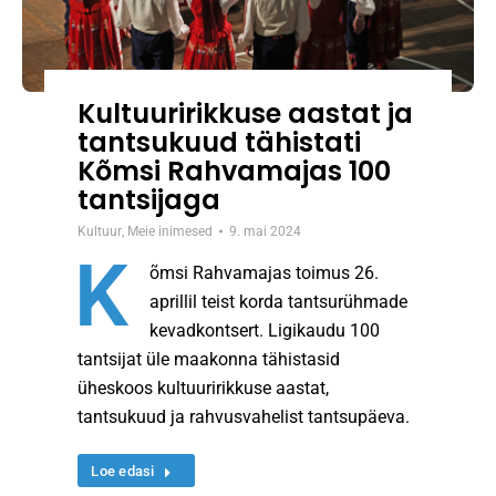
Kultuuririkkuse aastat ja
tantsukuud tähistati
Kõmsi Rahvamajas 100
tantsijaga
Kultuur
,
Meie inimesed
9. mai 2024
K
õmsi Rahvamajas toimus 26.
aprillil teist korda tantsurühmade
kevadkontsert. Ligikaudu 100
tantsijat üle maakonna tähistasid
üheskoos kultuuririkkuse aastat,
tantsukuud ja rahvusvahelist tantsupäeva.
Loe edasi