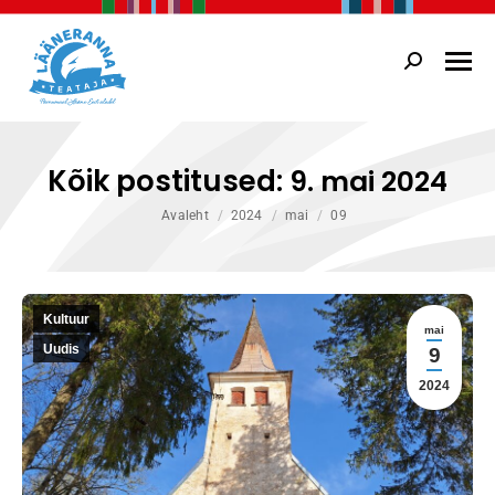
Search:
Kõik postitused:
9. mai 2024
You are here:
Avaleht
2024
mai
09
Kultuur
mai
Uudis
9
2024