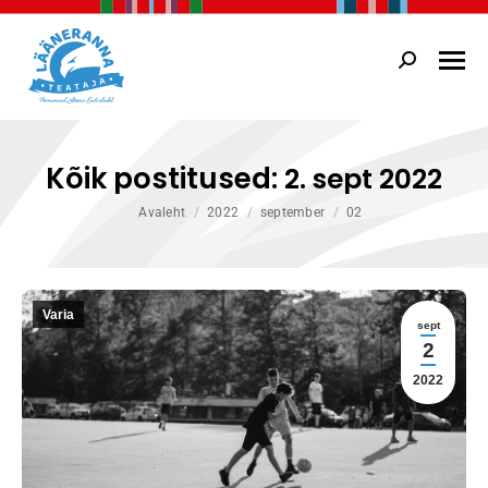
Search:
Kõik postitused:
2. sept 2022
You are here:
Avaleht
2022
september
02
Varia
sept
2
2022