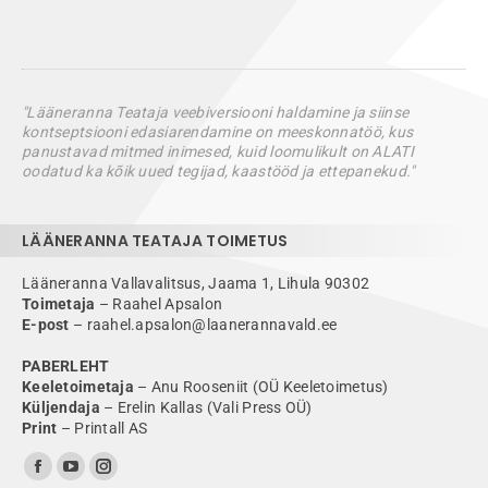
"Lääneranna Teataja veebiversiooni haldamine ja siinse
kontseptsiooni edasiarendamine on meeskonnatöö, kus
panustavad mitmed inimesed, kuid loomulikult on ALATI
oodatud ka kõik uued tegijad, kaastööd ja ettepanekud."
LÄÄNERANNA TEATAJA TOIMETUS
Lääneranna Vallavalitsus, Jaama 1, Lihula 90302
Toimetaja
– Raahel Apsalon
E-post
– raahel.apsalon@laanerannavald.ee
PABERLEHT
Keeletoimetaja
– Anu Rooseniit (OÜ Keeletoimetus)
Küljendaja
– Erelin Kallas (Vali Press OÜ)
Print
– Printall AS
Find us on:
Facebook
YouTube
Instagram