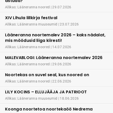
astuda?
Allikas: Lääneranna noored
29.07.2026
XIV Lihula lillkirja festival
Allikas: Lääneranna muuseumid
23.07.2026
Lääneranna noortemalev 2026 – kaks nädalat,
mis möödusid liiga kiiresti!
Allikas: Lääneranna noored
14.07.2026
MALEVABLOGI: Lääneranna noortemalev 2026
Allikas: Lääneranna noored
29.06.2026
Noortekas on suvel seal, kus noored on
Allikas: Lääneranna noored
22.06.2026
LILY KOCINS – ELLUJÄÄJA JA PATRIOOT
Allikas: Lääneranna muuseumid
18.06.2026
Koonga noortetoa noortekaöö Nedrema