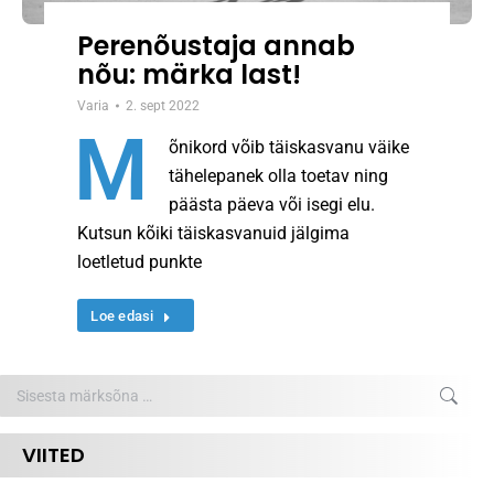
Perenõustaja annab
nõu: märka last!
Varia
2. sept 2022
M
õnikord võib täiskasvanu väike
tähelepanek olla toetav ning
päästa päeva või isegi elu.
Kutsun kõiki täiskasvanuid jälgima
loetletud punkte
Loe edasi
Search:
VIITED