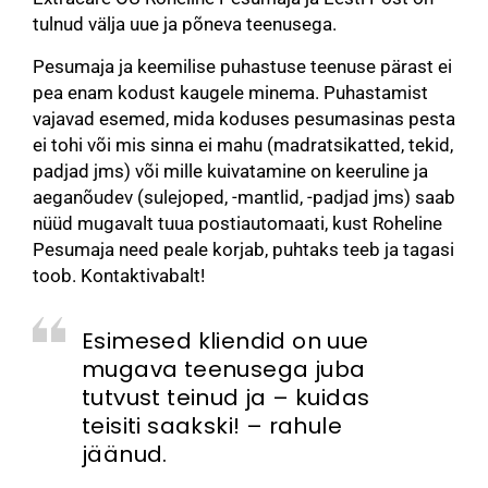
tulnud välja uue ja põneva teenusega.
Pesumaja ja keemilise puhastuse teenuse pärast ei
pea enam kodust kaugele minema. Puhastamist
vajavad esemed, mida koduses pesumasinas pesta
ei tohi või mis sinna ei mahu (madratsikatted, tekid,
padjad jms) või mille kuivatamine on keeruline ja
aeganõudev (sulejoped, -mantlid, -padjad jms) saab
nüüd mugavalt tuua postiautomaati, kust Roheline
Pesumaja need peale korjab, puhtaks teeb ja tagasi
toob. Kontaktivabalt!
Esimesed kliendid on uue
mugava teenusega juba
tutvust teinud ja – kuidas
teisiti saakski! – rahule
jäänud.