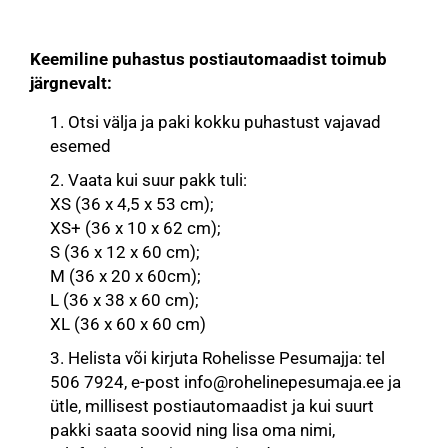
Keemiline puhastus postiautomaadist toimub
järgnevalt:
Otsi välja ja paki kokku puhastust vajavad
esemed
Vaata kui suur pakk tuli:
XS (36 x 4,5 x 53 cm);
XS+ (36 x 10 x 62 cm);
S (36 x 12 x 60 cm);
M (36 x 20 x 60cm);
L (36 x 38 x 60 cm);
XL (36 x 60 x 60 cm)
Helista või kirjuta Rohelisse Pesumajja: tel
506 7924, e-post info@rohelinepesumaja.ee ja
ütle, millisest postiautomaadist ja kui suurt
pakki saata soovid ning lisa oma nimi,