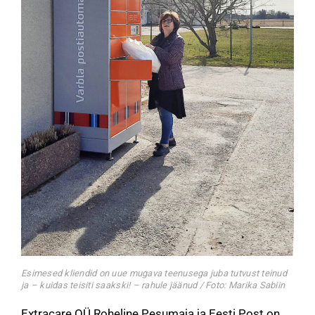
Esimesed kliendid on uue mugava teenusega juba tutvust teinud
ja – kuidas teisiti saakski! – rahule jäänud / Foto: Marika Sabiin
Extracare OÜ Roheline Pesumaja ja Eesti Post on