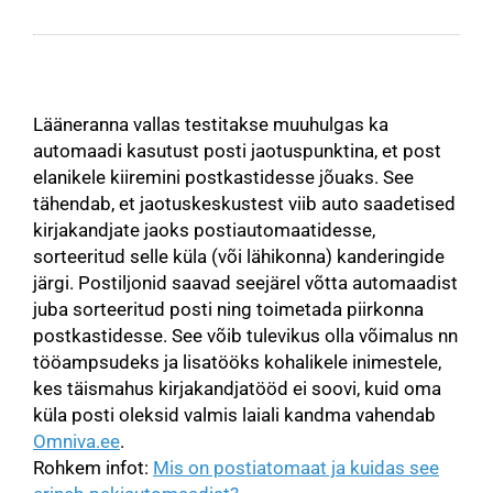
Lääneranna vallas testitakse muuhulgas ka
automaadi kasutust posti jaotuspunktina, et post
elanikele kiiremini postkastidesse jõuaks. See
tähendab, et jaotuskeskustest viib auto saadetised
kirjakandjate jaoks postiautomaatidesse,
sorteeritud selle küla (või lähikonna) kanderingide
järgi. Postiljonid saavad seejärel võtta automaadist
juba sorteeritud posti ning toimetada piirkonna
postkastidesse. See võib tulevikus olla võimalus nn
tööampsudeks ja lisatööks kohalikele inimestele,
kes täismahus kirjakandjatööd ei soovi, kuid oma
küla posti oleksid valmis laiali kandma vahendab
Omniva.ee
.
Rohkem infot:
Mis on postiatomaat ja kuidas see