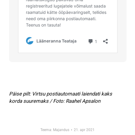
Päise pilt: Virtsu postiautomaati laiendati kaks
korda suuremaks / Foto: Raahel Apsalon
Teema:
Majandus
21. apr 2021