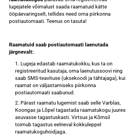
lugejatele võimalust saada raamatuid kätte
ööpäevaringselt, tellides need oma piirkonna
postiautomaati. Teenus on tasuta!
Raamatuid saab postiautomaati laenutada
järgnevalt:
Lugeja edastab raamatukokku, kus ta on
registreeritud kasutaja, oma laenutussoovi ning
saab SMS-teavituse (uksekoodi ja tähtajaga), kui
raamat on väljastamiseks piirkonna
postiautomaati saabunud.
Pärast raamatu lugemist saab selle Varblas,
Koongas ja Lõpel tagastada raamatukogu juures
asuvasse tagastuskasti. Virtsus ja Kõmsil
toimub tagastus eelneval kokkuleppel
raamatukoguhoidjaga.