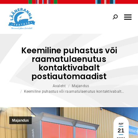
Search:
Keemiline puhastus või
raamatulaenutus
kontaktivabalt
postiautomaadist
You are here:
Avaleht
Majandus
Keemiline puhastus või raamatulaenutus kontaktivabalt…
Majandus
apr
21