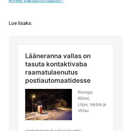
erineb pakiautomaadist?
Loe lisaks: