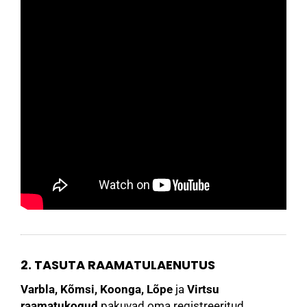
2. TASUTA RAAMATULAENUTUS
Varbla, Kõmsi, Koonga, Lõpe
ja
Virtsu
raamatukogud
pakuvad oma registreeritud