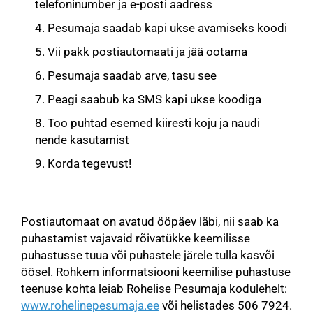
telefoninumber ja e-posti aadress
Pesumaja saadab kapi ukse avamiseks koodi
Vii pakk postiautomaati ja jää ootama
Pesumaja saadab arve, tasu see
Peagi saabub ka SMS kapi ukse koodiga
Too puhtad esemed kiiresti koju ja naudi
nende kasutamist
Korda tegevust!
Postiautomaat on avatud ööpäev läbi, nii saab ka
puhastamist vajavaid rõivatükke keemilisse
puhastusse tuua või puhastele järele tulla kasvõi
öösel. Rohkem informatsiooni keemilise puhastuse
teenuse kohta leiab Rohelise Pesumaja kodulehelt:
www.rohelinepesumaja.ee
või helistades 506 7924.