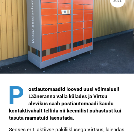
2021
P
ostiautomaadid loovad uusi võimalusi!
Lääneranna valla külades ja Virtsu
alevikus saab postiautomaadi kaudu
kontaktivabalt tellida nii keemilist puhastust kui
tasuta raamatuid laenutada.
Seoses eriti aktiivse pakiliiklusega Virtsus, laiendas