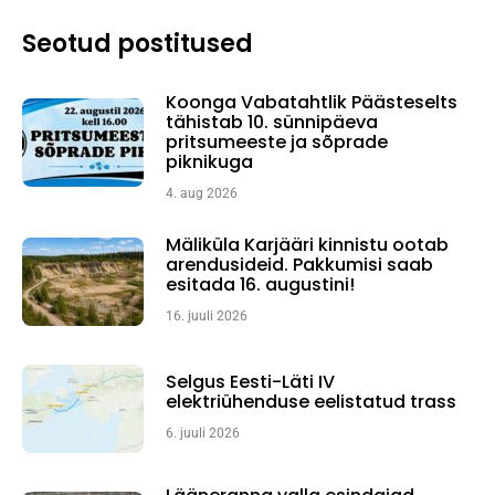
Seotud postitused
Koonga Vabatahtlik Päästeselts
tähistab 10. sünnipäeva
pritsumeeste ja sõprade
piknikuga
4. aug 2026
Mäliküla Karjääri kinnistu ootab
arendusideid. Pakkumisi saab
esitada 16. augustini!
16. juuli 2026
Selgus Eesti-Läti IV
elektriühenduse eelistatud trass
6. juuli 2026