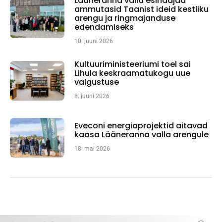
Lääneranna valla esindajad
ammutasid Taanist ideid kestliku
arengu ja ringmajanduse
edendamiseks
10. juuni 2026
Kultuuriministeeriumi toel sai
Lihula keskraamatukogu uue
valgustuse
8. juuni 2026
Eveconi energiaprojektid aitavad
kaasa Lääneranna valla arengule
18. mai 2026
Search: