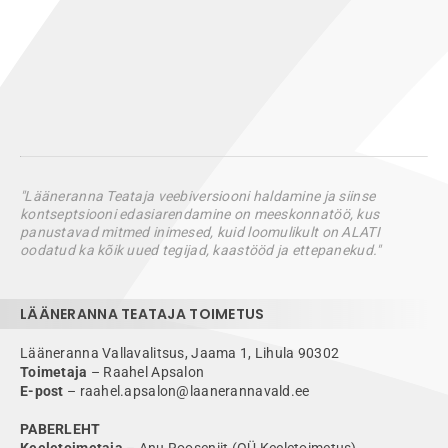
"Lääneranna Teataja veebiversiooni haldamine ja siinse
kontseptsiooni edasiarendamine on meeskonnatöö, kus
panustavad mitmed inimesed, kuid loomulikult on ALATI
oodatud ka kõik uued tegijad, kaastööd ja ettepanekud."
LÄÄNERANNA TEATAJA TOIMETUS
Lääneranna Vallavalitsus, Jaama 1, Lihula 90302
Toimetaja
– Raahel Apsalon
E-post
– raahel.apsalon@laanerannavald.ee
PABERLEHT
Keeletoimetaja
– Anu Rooseniit (OÜ Keeletoimetus)