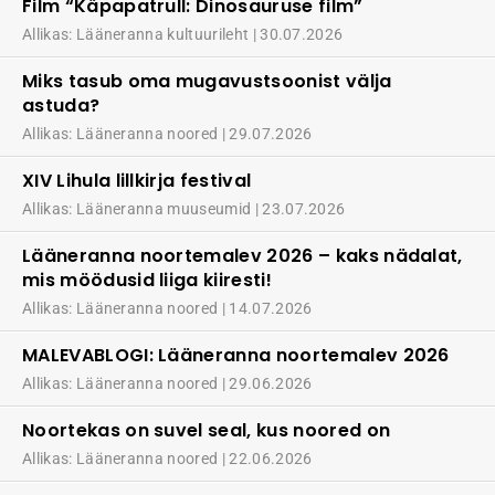
Film “Käpapatrull: Dinosauruse film”
Allikas: Lääneranna kultuurileht
30.07.2026
Miks tasub oma mugavustsoonist välja
astuda?
Allikas: Lääneranna noored
29.07.2026
XIV Lihula lillkirja festival
Allikas: Lääneranna muuseumid
23.07.2026
Lääneranna noortemalev 2026 – kaks nädalat,
mis möödusid liiga kiiresti!
Allikas: Lääneranna noored
14.07.2026
MALEVABLOGI: Lääneranna noortemalev 2026
Allikas: Lääneranna noored
29.06.2026
Noortekas on suvel seal, kus noored on
Allikas: Lääneranna noored
22.06.2026