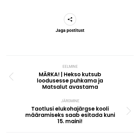
Jaga postitust
Post
navigation
EELMINE
MÄRKA! | Hekso kutsub
loodusesse puhkama ja
Previous
Matsalut avastama
post:
JÄRGMINE
Taotlusi elukohajärgse kooli
määramiseks saab esitada kuni
Next
15. maini!
post: