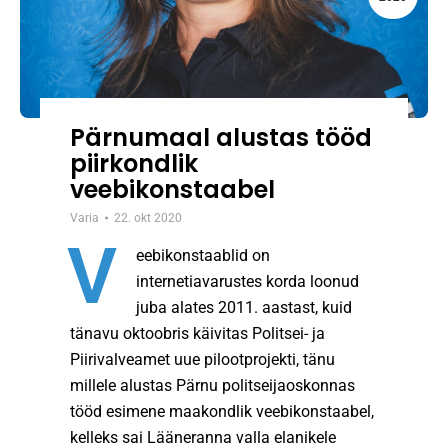
Pärnumaal alustas tööd
piirkondlik
veebikonstaabel
Varia
22. okt 2020
V
eebikonstaablid on
internetiavarustes korda loonud
juba alates 2011. aastast, kuid
tänavu oktoobris käivitas Politsei- ja
Piirivalveamet uue pilootprojekti, tänu
millele alustas Pärnu politseijaoskonnas
tööd esimene maakondlik veebikonstaabel,
kelleks sai Lääneranna valla elanikele