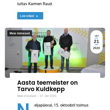
tuttav Karmen Raud.
Loe edasi
Meie inimesed
okt
21
2020
Aasta teemeister on
Tarvo Kuldkepp
Meie inimesed
21. okt 2020
eljapäeval, 15. oktoobril toimus