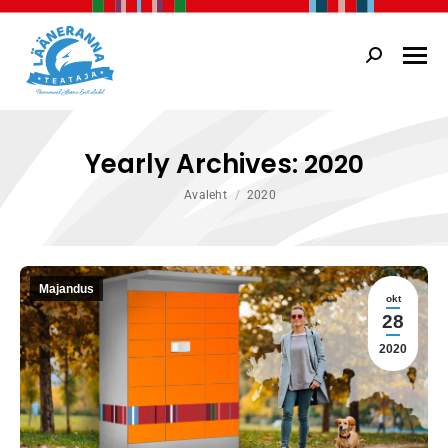
Search:
Yearly Archives:
2020
You are here:
Avaleht
2020
Majandus
okt
28
2020