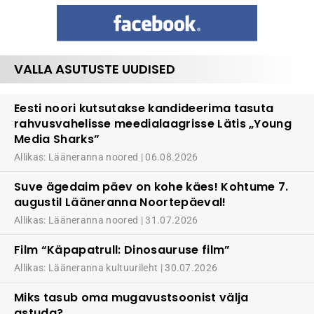
VALLA ASUTUSTE UUDISED
Eesti noori kutsutakse kandideerima tasuta
rahvusvahelisse meedialaagrisse Lätis „Young
Media Sharks”
Allikas: Lääneranna noored
06.08.2026
Suve ägedaim päev on kohe käes! Kohtume 7.
augustil Lääneranna Noortepäeval!
Allikas: Lääneranna noored
31.07.2026
Film “Käpapatrull: Dinosauruse film”
Allikas: Lääneranna kultuurileht
30.07.2026
Miks tasub oma mugavustsoonist välja
astuda?