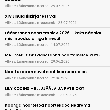
Allikas: Lääneranna noored
29.07.2026
XIV Lihula lillkirja festival
Allikas: Lääneranna muuseumid
23.07.2026
Lääneranna noortemalev 2026 – kaks nädalat,
mis möödusid liiga kiiresti!
Allikas: Lääneranna noored
14.07.2026
MALEVABLOGI: Lääneranna noortemalev 2026
Allikas: Lääneranna noored
29.06.2026
Noortekas on suvel seal, kus noored on
Allikas: Lääneranna noored
22.06.2026
LILY KOCINS – ELLUJÄÄJA JA PATRIOOT
Allikas: Lääneranna muuseumid
18.06.2026
Koonga noortetoa noortekaöö Nedrema