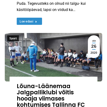
Puda. Tegevusteks on olnud nii talgu- kui
käsitööpäevad, lapsi on viidud ka…
Loe edasi
Sport
okt
26
2020
Lõuna-Läänemaa
Jalgpalliklubi võitis
hooaja viimases
kohtumises Tallinna FC