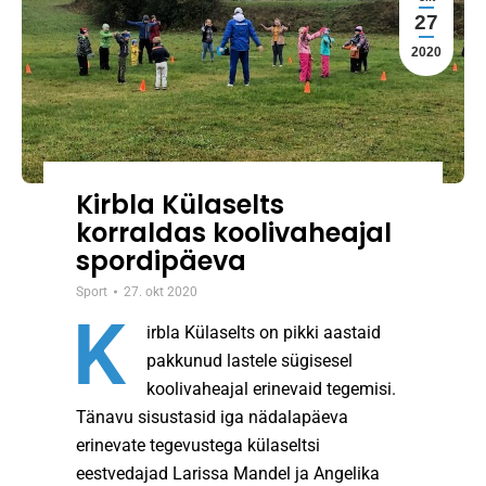
27
2020
Kirbla Külaselts
korraldas koolivaheajal
spordipäeva
Sport
27. okt 2020
K
irbla Külaselts on pikki aastaid
pakkunud lastele sügisesel
koolivaheajal erinevaid tegemisi.
Tänavu sisustasid iga nädalapäeva
erinevate tegevustega külaseltsi
eestvedajad Larissa Mandel ja Angelika