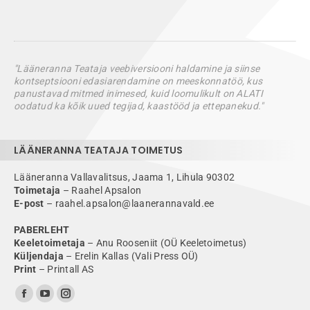
"Lääneranna Teataja veebiversiooni haldamine ja siinse
kontseptsiooni edasiarendamine on meeskonnatöö, kus
panustavad mitmed inimesed, kuid loomulikult on ALATI
oodatud ka kõik uued tegijad, kaastööd ja ettepanekud."
LÄÄNERANNA TEATAJA TOIMETUS
Lääneranna Vallavalitsus, Jaama 1, Lihula 90302
Toimetaja
– Raahel Apsalon
E-post
– raahel.apsalon@laanerannavald.ee
PABERLEHT
Keeletoimetaja
– Anu Rooseniit (OÜ Keeletoimetus)
Küljendaja
– Erelin Kallas (Vali Press OÜ)
Print
– Printall AS
Find us on:
Facebook
YouTube
Instagram