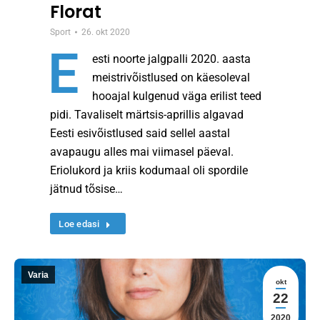
Florat
Sport
26. okt 2020
E
esti noorte jalgpalli 2020. aasta
meistrivõistlused on käesoleval
hooajal kulgenud väga erilist teed
pidi. Tavaliselt märtsis-aprillis algavad
Eesti esivõistlused said sellel aastal
avapaugu alles mai viimasel päeval.
Eriolukord ja kriis kodumaal oli spordile
jätnud tõsise…
Loe edasi
Varia
okt
22
2020