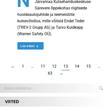
N
Järvamaa Kutsehariduskeskuse
Särevere õppekohas riigiteede
hooldeautojuhtide ja teemeistrite
kutsevõistlus, mille võitsid Endel Teder
(TREV-2 Grupp AS) ja Tarvo Kuldkepp
(Warren Safety OÜ).
Loe edasi
←
1
…
11
12
13
14
15
…
63
→
Search:
VIITED