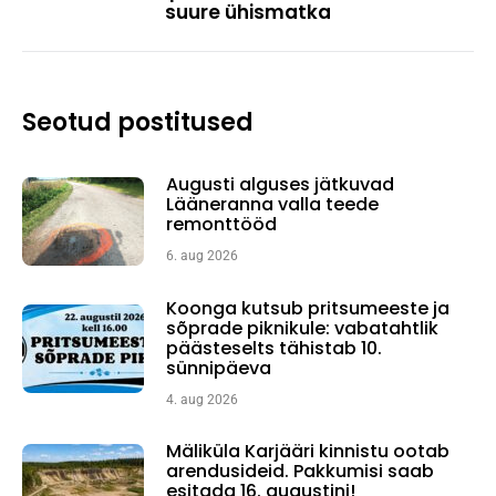
suure ühismatka
post:
Seotud postitused
Augusti alguses jätkuvad
Lääneranna valla teede
remonttööd
6. aug 2026
Koonga kutsub pritsumeeste ja
sõprade piknikule: vabatahtlik
päästeselts tähistab 10.
sünnipäeva
4. aug 2026
Mäliküla Karjääri kinnistu ootab
arendusideid. Pakkumisi saab
esitada 16. augustini!