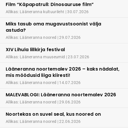
Film “Käpapatrull: Dinosauruse film”
Allikas: Lääneranna kultuurileht
30.07.2026
Miks tasub oma mugavustsoonist välja
astuda?
Allikas: Lääneranna noored
29.07.2026
XIV Lihula lillkirja festival
Allikas: Lääneranna muuseumid
23.07.2026
Lääneranna noortemalev 2026 – kaks nädalat,
mis möödusid liiga kiiresti!
Allikas: Lääneranna noored
14.07.2026
MALEVABLOGI: Lääneranna noortemalev 2026
Allikas: Lääneranna noored
29.06.2026
Noortekas on suvel seal, kus noored on
Allikas: Lääneranna noored
22.06.2026