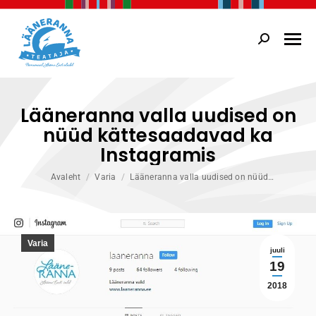
Search:
Lääneranna valla uudised on
nüüd kättesaadavad ka
Instagramis
You are here:
Avaleht
Varia
Lääneranna valla uudised on nüüd…
Varia
juuli
19
2018