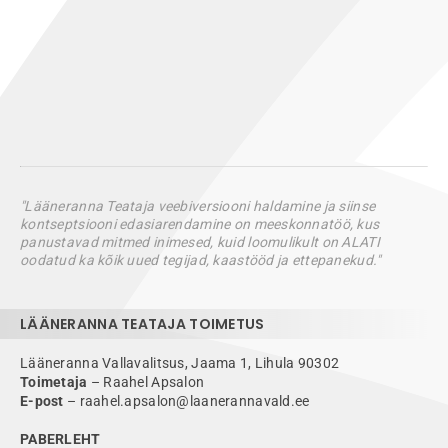
"Lääneranna Teataja veebiversiooni haldamine ja siinse
kontseptsiooni edasiarendamine on meeskonnatöö, kus
panustavad mitmed inimesed, kuid loomulikult on ALATI
oodatud ka kõik uued tegijad, kaastööd ja ettepanekud."
LÄÄNERANNA TEATAJA TOIMETUS
Lääneranna Vallavalitsus, Jaama 1, Lihula 90302
Toimetaja
– Raahel Apsalon
E-post
– raahel.apsalon@laanerannavald.ee
PABERLEHT