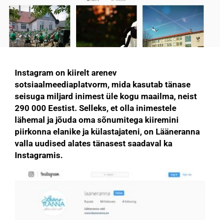
Instagram on kiirelt arenev
sotsiaalmeediaplatvorm, mida kasutab tänase
seisuga miljard inimest üle kogu maailma, neist
290 000 Eestist. Selleks, et olla inimestele
lähemal ja jõuda oma sõnumitega kiiremini
piirkonna elanike ja külastajateni, on Lääneranna
valla uudised alates tänasest saadaval ka
Instagramis.