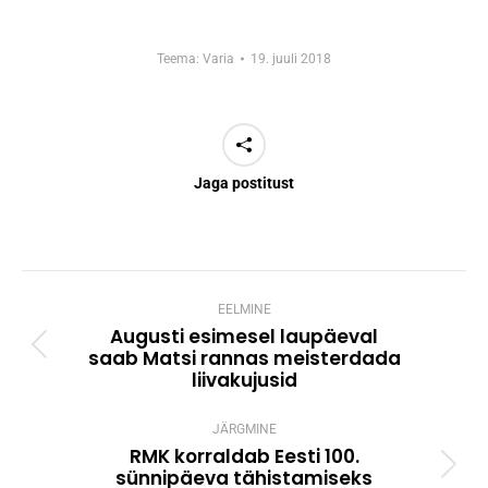
Teema:
Varia
19. juuli 2018
Jaga postitust
Post
navigation
EELMINE
Augusti esimesel laupäeval
saab Matsi rannas meisterdada
Previous
liivakujusid
post:
JÄRGMINE
RMK korraldab Eesti 100.
sünnipäeva tähistamiseks
Next