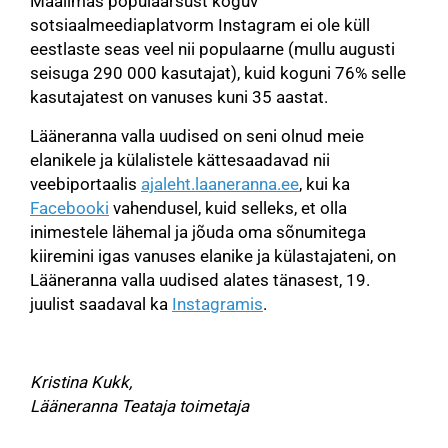
Maailmas populaarsust koguv
sotsiaalmeediaplatvorm Instagram ei ole küll
eestlaste seas veel nii populaarne (mullu augusti
seisuga 290 000 kasutajat), kuid koguni 76% selle
kasutajatest on vanuses kuni 35 aastat.
Lääneranna valla uudised on seni olnud meie
elanikele ja külalistele kättesaadavad nii
veebiportaalis
ajaleht.laaneranna.ee
, kui ka
Facebooki
vahendusel, kuid selleks, et olla
inimestele lähemal ja jõuda oma sõnumitega
kiiremini igas vanuses elanike ja külastajateni, on
Lääneranna valla uudised alates tänasest, 19.
juulist saadaval ka
Instagramis
.
Kristina Kukk,
Lääneranna Teataja toimetaja