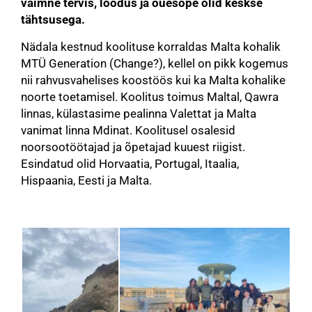
vaimne tervis, loodus ja õuesõpe olid keskse
tähtsusega.
Nädala kestnud koolituse korraldas Malta kohalik
MTÜ Generation (Change?), kellel on pikk kogemus
nii rahvusvahelises koostöös kui ka Malta kohalike
noorte toetamisel.
Koolitus toimus Maltal, Qawra
linnas, külastasime pealinna Valettat ja Malta
vanimat linna Mdinat.
Koolitusel osalesid
noorsootöötajad ja õpetajad kuuest riigist.
Esindatud olid Horvaatia, Portugal, Itaalia,
Hispaania, Eesti ja Malta.