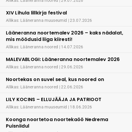
Allikas: Lääneranna noored
29.07.2026
XIV Lihula lillkirja festival
Allikas: Lääneranna muuseumid
23.07.2026
Lääneranna noortemalev 2026 – kaks nädalat,
mis möödusid liiga kiiresti!
Allikas: Lääneranna noored
14.07.2026
MALEVABLOGI: Lääneranna noortemalev 2026
Allikas: Lääneranna noored
29.06.2026
Noortekas on suvel seal, kus noored on
Allikas: Lääneranna noored
22.06.2026
LILY KOCINS – ELLUJÄÄJA JA PATRIOOT
Allikas: Lääneranna muuseumid
18.06.2026
Koonga noortetoa noortekaöö Nedrema
Puisniidul