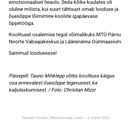
emotsionaalset heaolu. Seda kõike kuulates oli
oluline mõista, kui suurt tähtsust omab looduse ja
õuesõppe lõimimine koolide igapäevase
õppetööga.
Koolitusel osalemise tegid võimalikuks MTÜ Pärnu
Noorte Vabaajakeskus ja Lääneranna Gümnaasium.
Sammud loodusesse!
Päisepilt:
Tauno Mihklepp võttis koolituse käigus
osa erinevatest õuesõppe tegevusest, ka
kaljulaskumisest.
/ Foto: Christian Mizzi
Teemad:
Haridus
,
Meie inimesed
,
Uudis
4. märts 2025