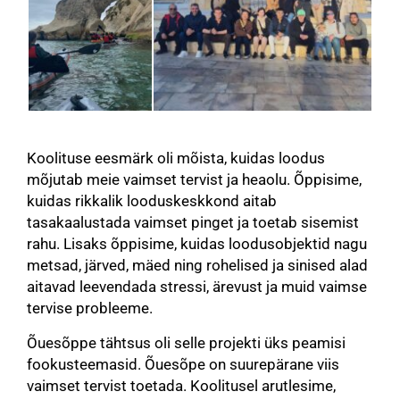
Koolituse eesmärk oli mõista, kuidas loodus
mõjutab meie vaimset tervist ja heaolu. Õppisime,
kuidas rikkalik looduskeskkond aitab
tasakaalustada vaimset pinget ja toetab sisemist
rahu. Lisaks õppisime, kuidas loodusobjektid nagu
metsad, järved, mäed ning rohelised ja sinised alad
aitavad leevendada stressi, ärevust ja muid vaimse
tervise probleeme.
Õuesõppe tähtsus oli selle projekti üks peamisi
fookusteemasid. Õuesõpe on suurepärane viis
vaimset tervist toetada. Koolitusel arutlesime,