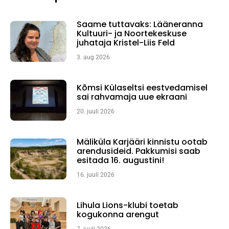
Saame tuttavaks: Lääneranna
Kultuuri- ja Noortekeskuse
juhataja Kristel-Liis Feld
3. aug 2026
Kõmsi Külaseltsi eestvedamisel
sai rahvamaja uue ekraani
20. juuli 2026
Mäliküla Karjääri kinnistu ootab
arendusideid. Pakkumisi saab
esitada 16. augustini!
16. juuli 2026
Lihula Lions-klubi toetab
kogukonna arengut