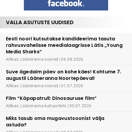
VALLA ASUTUSTE UUDISED
Eesti noori kutsutakse kandideerima tasuta
rahvusvahelisse meedialaagrisse Lätis „Young
Media Sharks”
Allikas: Lääneranna noored
06.08.2026
Suve ägedaim päev on kohe käes! Kohtume 7.
augustil Lääneranna Noortepäeval!
Allikas: Lääneranna noored
31.07.2026
Film “Käpapatrull: Dinosauruse film”
Allikas: Lääneranna kultuurileht
30.07.2026
Miks tasub oma mugavustsoonist välja
astuda?