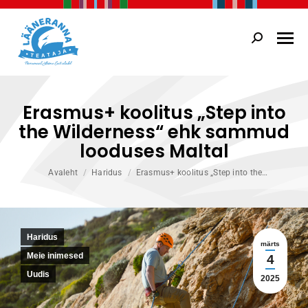
Search:
Erasmus+ koolitus „Step into
the Wilderness“ ehk sammud
looduses Maltal
You are here:
Avaleht
Haridus
Erasmus+ koolitus „Step into the…
Haridus
märts
Meie inimesed
4
Uudis
2025