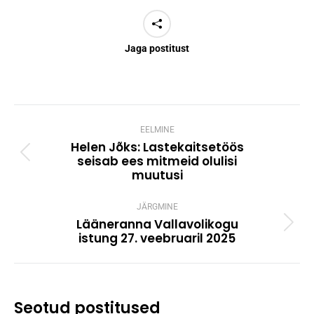
Jaga postitust
Post
navigation
EELMINE
Helen Jõks: Lastekaitsetöös
seisab ees mitmeid olulisi
Previous
muutusi
post:
JÄRGMINE
Lääneranna Vallavolikogu
Next
istung 27. veebruaril 2025
post:
Seotud postitused