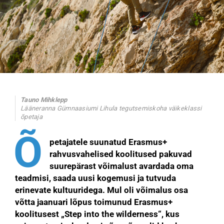
Tauno Mihklepp
Lääneranna Gümnaasiumi Lihula tegutsemiskoha väikeklassi
õpetaja
Õ
petajatele suunatud Erasmus+
rahvusvahelised koolitused pakuvad
suurepärast võimalust avardada oma
teadmisi, saada uusi kogemusi ja tutvuda
erinevate kultuuridega. Mul oli võimalus osa
võtta jaanuari lõpus toimunud Erasmus+
koolitusest „Step into the wilderness“, kus