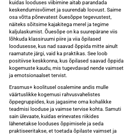
kuidas looduses viibimine aitab parandada
keskendumisvõimet ja suurendab loovust. Saime
osa võtta põnevatest õuesõppe tegevustest,
näiteks sõitsime kajakitega merel ja tegime
kaljulaskumist. Õuesõpe on ka suurepärane viis
lõhkuda klassiruumi piire ja viia õpilased
loodusesse, kus nad saavad õppida mitte ainult
raamatute järgi, vaid ka praktikas. See loob
positiivse keskkonna, kus õpilased saavad õppida
kogemuste kaudu, mis tugevdavad nende vaimset
ja emotsionaalset tervist.
Erasmus+ koolitusel osalemine andis mulle
väärtuslikke kogemusi rahvusvahelistes
õppegruppides, kus jagasime oma kohalikke
teadmisi looduse ja vaimse tervise kohta. Samuti
sain ülevaate, kuidas erinevates riikides
lähenetakse looduses õppimisele ja seda
praktiseeritakse, et toetada õpilaste vaimset ja