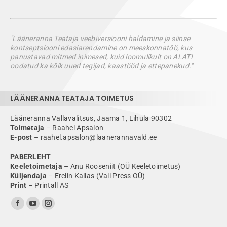
"Lääneranna Teataja veebiversiooni haldamine ja siinse
kontseptsiooni edasiarendamine on meeskonnatöö, kus
panustavad mitmed inimesed, kuid loomulikult on ALATI
oodatud ka kõik uued tegijad, kaastööd ja ettepanekud."
LÄÄNERANNA TEATAJA TOIMETUS
Lääneranna Vallavalitsus, Jaama 1, Lihula 90302
Toimetaja
– Raahel Apsalon
E-post
– raahel.apsalon@laanerannavald.ee
PABERLEHT
Keeletoimetaja
– Anu Rooseniit (OÜ Keeletoimetus)
Küljendaja
– Erelin Kallas (Vali Press OÜ)
Print
– Printall AS
Find us on:
Facebook
YouTube
Instagram
page
page
page