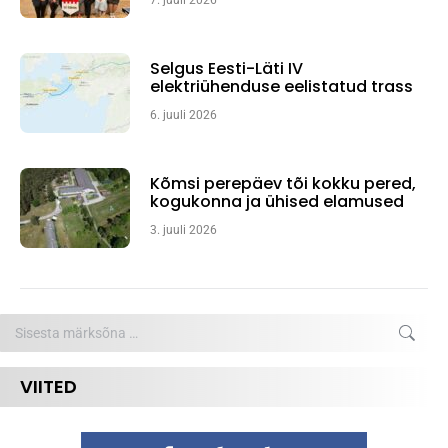
7. juuli 2026
Selgus Eesti-Läti IV
elektriühenduse eelistatud trass
6. juuli 2026
Kõmsi perepäev tõi kokku pered,
kogukonna ja ühised elamused
3. juuli 2026
Search:
VIITED