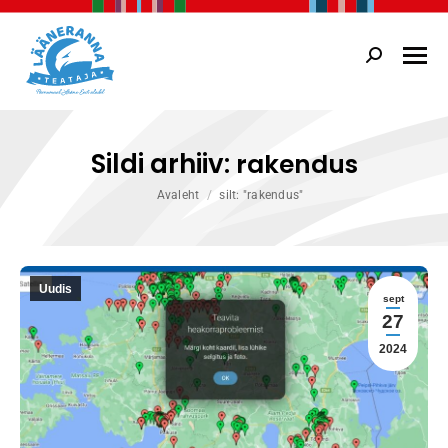
Search:
Sildi arhiiv:
rakendus
You are here:
Avaleht
silt: "rakendus"
Uudis
sept
27
2024