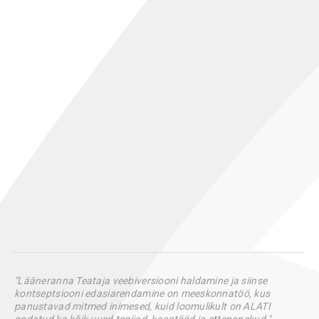
"Lääneranna Teataja veebiversiooni haldamine ja siinse
kontseptsiooni edasiarendamine on meeskonnatöö, kus
panustavad mitmed inimesed, kuid loomulikult on ALATI
oodatud ka kõik uued tegijad, kaastööd ja ettepanekud."