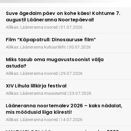
Suve ägedaim päev on kohe käes! Kohtume 7.
augustil Lääneranna Noortepäeval!
Allikas: Lääneranna noored
31.07.2026
Film “Käpapatrull: Dinosauruse film”
Allikas: Lääneranna kultuurileht
30.07.2026
Miks tasub oma mugavustsoonist välja
astuda?
Allikas: Lääneranna noored
29.07.2026
XIV Lihula lillkirja festival
Allikas: Lääneranna muuseumid
23.07.2026
Lääneranna noortemalev 2026 – kaks nädalat,
mis möödusid liiga kiiresti!
Allikas: Lääneranna noored
14.07.2026