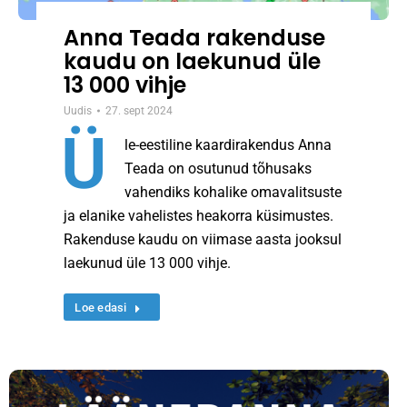
Anna Teada rakenduse
kaudu on laekunud üle
13 000 vihje
Uudis
27. sept 2024
Ü
le-eestiline kaardirakendus Anna
Teada on osutunud tõhusaks
vahendiks kohalike omavalitsuste
ja elanike vahelistes heakorra küsimustes.
Rakenduse kaudu on viimase aasta jooksul
laekunud üle 13 000 vihje.
Loe edasi