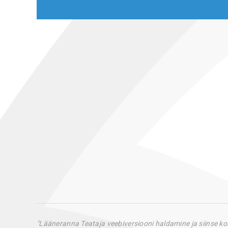
"Lääneranna Teataja veebiversiooni haldamine ja siinse k