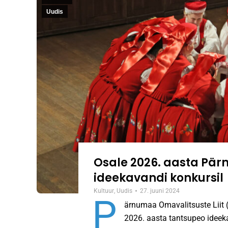
Uudis
Osale 2026. aasta Pä
ideekavandi konkursil
Kultuur
,
Uudis
27. juuni 2024
P
ärnumaa Omavalitsuste Liit 
2026. aasta tantsupeo ideeka