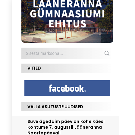
Search:
VIITED
VALLA ASUTUSTE UUDISED
Suve ägedaim päev on kohe käes!
Kohtume 7. augustil Lääneranna
Noortepäeval!