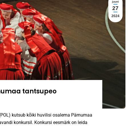
juuni
27
2024
rnumaa tantsupeo
(POL) kutsub kõiki huvilisi osalema Pärnumaa
vandi konkursil. Konkursi eesmärk on leida