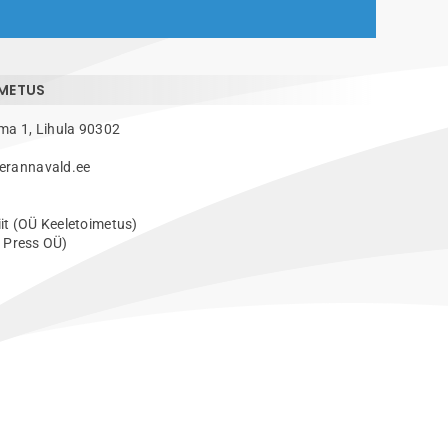
IMETUS
ma 1, Lihula 90302
erannavald.ee
it (OÜ Keeletoimetus)
i Press OÜ)