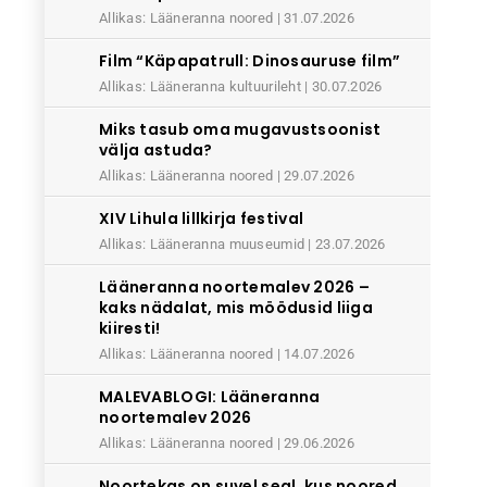
Allikas: Lääneranna noored
31.07.2026
Film “Käpapatrull: Dinosauruse film”
Allikas: Lääneranna kultuurileht
30.07.2026
Miks tasub oma mugavustsoonist
välja astuda?
Allikas: Lääneranna noored
29.07.2026
XIV Lihula lillkirja festival
Allikas: Lääneranna muuseumid
23.07.2026
Lääneranna noortemalev 2026 –
kaks nädalat, mis möödusid liiga
kiiresti!
Allikas: Lääneranna noored
14.07.2026
MALEVABLOGI: Lääneranna
noortemalev 2026
Allikas: Lääneranna noored
29.06.2026
Noortekas on suvel seal, kus noored