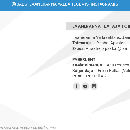
JÄLGI LÄÄNERANNA VALLA TEGEMISI INSTAGRAMIS
LÄÄNERANNA TEATAJA TO
Lääneranna Vallavalitsus, Jaa
Toimetaja
– Raahel Apsalon
E-post
– raahel.apsalon@laan
PABERLEHT
Keeletoimetaja
– Anu Rooseni
Küljendaja
– Erelin Kallas (Val
Print
– Printall AS
Find us on:
Facebook
YouTube
Instagram
page
page
page
opens
opens
opens
in
in
in
new
new
new
ontseptsiooni edasiarendamine
window
window
window