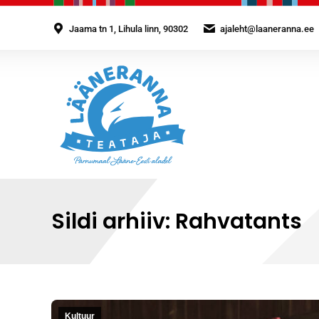
Jaama tn 1, Lihula linn, 90302
ajaleht@laaneranna.ee
Sildi arhiiv:
Rahvatants
Kultuur