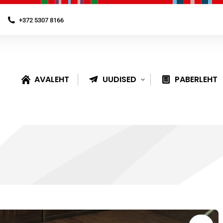
+372 5307 8166
AVALEHT
UUDISED
PABERLEHT
You are here