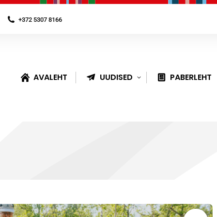
+372 5307 8166
AVALEHT
UUDISED
PABERLEHT
You are here