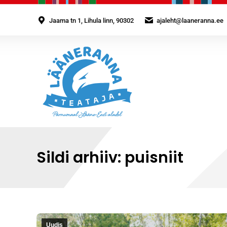
Jaama tn 1, Lihula linn, 90302
ajaleht@laaneranna.ee
Sildi arhiiv:
puisniit
Uudis