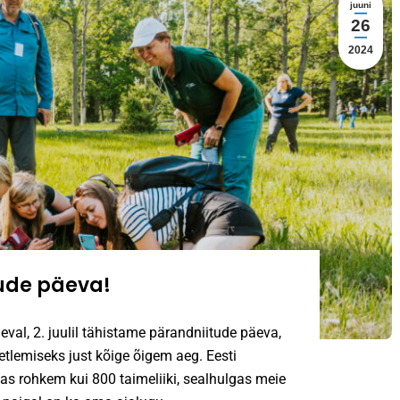
juuni
26
2024
ude päeva!
l, 2. juulil tähistame pärandniitude päeva,
etlemiseks just kõige õigem aeg. Eesti
as rohkem kui 800 taimeliiki, sealhulgas meie