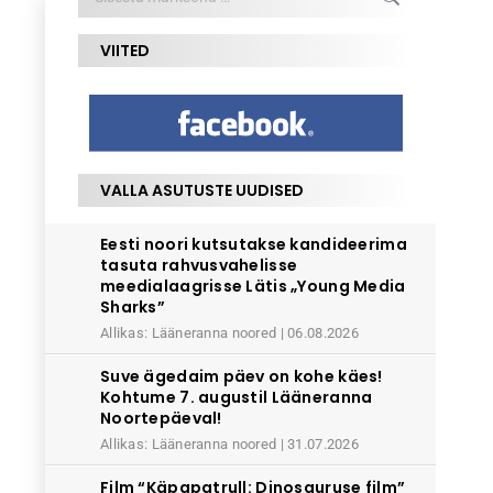
VIITED
VALLA ASUTUSTE UUDISED
Eesti noori kutsutakse kandideerima
tasuta rahvusvahelisse
meedialaagrisse Lätis „Young Media
Sharks”
Allikas: Lääneranna noored
06.08.2026
Suve ägedaim päev on kohe käes!
Kohtume 7. augustil Lääneranna
Noortepäeval!
Allikas: Lääneranna noored
31.07.2026
Film “Käpapatrull: Dinosauruse film”