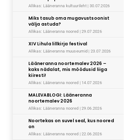
Allikas: Lääneranna kultuurileht
30.07.2026
Miks tasub oma mugavustsoonist
välja astuda?
Allikas: Lääneranna noored
29.07.2026
XIV Lihula lillkirja festival
Allikas: Lääneranna muuseumid
23.07.2026
Lääneranna noortemalev 2026 –
kaks nädalat, mis möödusid liiga
kiiresti!
Allikas: Lääneranna noored
14.07.2026
MALEVABLOGI: Lääneranna
noortemalev 2026
Allikas: Lääneranna noored
29.06.2026
Noortekas on suvel seal, kus noored
on
Allikas: Lääneranna noored
22.06.2026