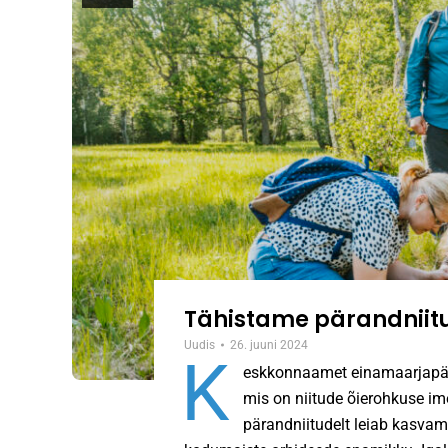
Tähistame pärandniit
Uudis
26. juuni 2024
K
eskkonnaamet einamaarjapäeva
mis on niitude õierohkuse im
pärandniitudelt leiab kasvam