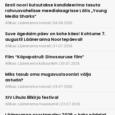
Eesti noori kutsutakse kandideerima tasuta
rahvusvahelisse meedialaagrisse Lätis „Young
Media Sharks”
Allikas: Lääneranna noored
06.08.2026
Suve ägedaim päev on kohe käes! Kohtume 7.
augustil Lääneranna Noortepäeval!
Allikas: Lääneranna noored
31.07.2026
Film “Käpapatrull: Dinosauruse film”
Allikas: Lääneranna kultuurileht
30.07.2026
Miks tasub oma mugavustsoonist välja
astuda?
Allikas: Lääneranna noored
29.07.2026
XIV Lihula lillkirja festival
Allikas: Lääneranna muuseumid
23.07.2026
Lääneranna noortemalev 2026 – kaks nädalat,