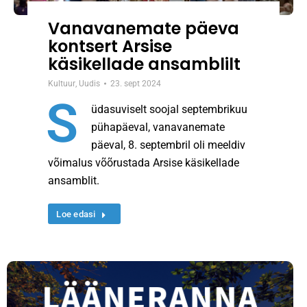
Vanavanemate päeva
kontsert Arsise
käsikellade ansamblilt
Kultuur
,
Uudis
23. sept 2024
S
üdasuviselt soojal septembrikuu
pühapäeval, vanavanemate
päeval, 8. septembril oli meeldiv
võimalus võõrustada Arsise käsikellade
ansamblit.
Loe edasi