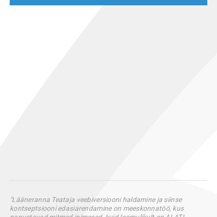
"Lääneranna Teataja veebiversiooni haldamine ja siinse
kontseptsiooni edasiarendamine on meeskonnatöö, kus
panustavad mitmed inimesed, kuid loomulikult on ALATI