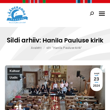
Search:
Sildi arhiiv:
Hanila Pauluse kirik
You are here:
Avaleht
silt: "Hanila Pauluse kirik"
Kultuur
sept
Uudis
23
2024